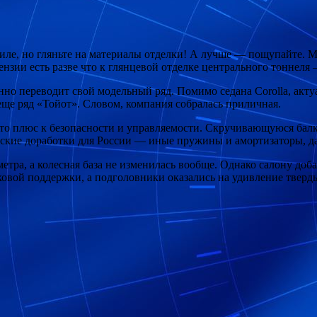
иле, но гляньте на материалы отделки! А лучше — пощупайте. Мя
ензии есть разве что к глянцевой отделке центрального тоннеля
но переводит свой модельный ряд. Помимо седана Corolla, акт
 еще ряд «Тойот». Словом, компания собралась приличная.
а это плюс к безопасности и управляемости. Скручивающуюся ба
кие доработки для России — иные пружины и амортизаторы, да 
тра, а колесная база не изменилась вообще. Однако салону доба
овой поддержки, а подголовники оказались на удивление тверд