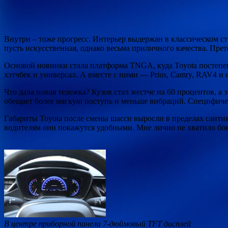
Внутри – тоже прогресс. Интерьер выдержан в классическом ст
пусть искусственная, однако весьма приличного качества. Прет
Основой новинки стала платформа TNGA, куда Toyota постепен
хэтчбек и универсал. А вместе с ними — Prius, Camry, RAV4 и
Что дала новая тележка? Кузов стал жестче на 60 процентов, 
обещает более мягкую поступь и меньше вибраций. Специфичес
Габариты Toyota после смены шасси выросли в пределах сантиме
водителям они покажутся удобными. Мне лично не хватило бок
В центре приборной панели 7-дюймовый TFT дисплей