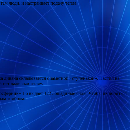
там люди, и настраивает подачу тепла.
ка дивана складывается с заметной «ступенькой». Настил на
й нет даже «костыля».
тмосферник» 1.6 выдает 122 лошадиные силы. Чтобы их добиться,
ным тембром.