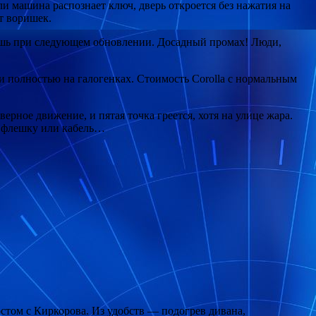
и машина распознает ключ, дверь откроется без нажатия на
т воришек.
 лишь при следующем обновлении. Досадный промах! Люди,
и полностью на галогенках. Стоимость Corolla с нормальным
рное движение, и пятая точка греется, хотя на улице жара.
а флешку или кабель…
ростом с Киркорова. Из удобств — подогрев дивана,