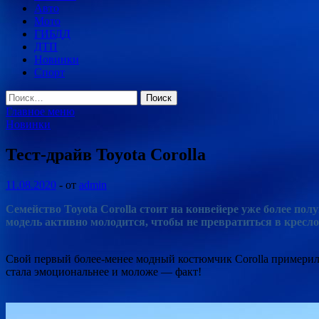
Авто
Мото
ГИБДД
ДТП
Новинки
Спорт
Найти:
Главное меню
Новинки
Тест-драйв Toyota Corolla
11.08.2020
-
от
admin
Семейство Toyota Corolla стоит на конвейере уже более пол
модель активно молодится, чтобы не превратиться в кресл
Свой первый более-менее модный костюмчик Corolla примерила
стала эмоциональнее и моложе — факт!