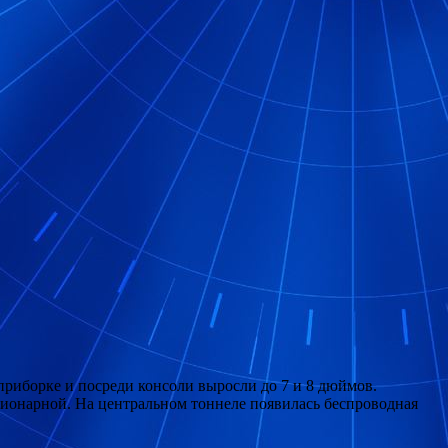
 приборке и посреди консоли выросли до 7 и 8 дюймов.
ционарной. На центральном тоннеле появилась беспроводная