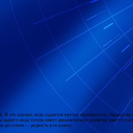
ой. И это хорошо, ведь гаджетов внутри прибавилось. Экраны на
 заднего вида теперь имеет динамическую разметку вместо ста
м дисплеем — редкость в ее классе.