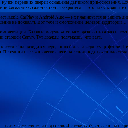
. Ручки передних дверей оснащены датчиком прикосновения. Есл
ании багажника, салон остается закрытым — это плюс к защите о
вает Apple CarPlay и Android Auto — их планируется внедрить
шение не похвалят. Вот тебе и омоложение целевой аудитории…
омплектаций. Базовые модели «пустые», даже оптика здесь почт
 старшей Camry. Тут дважды подумаешь, что взять!
ресел. Она находится перед нишей для зарядки смартфонов. Неве
я. Передний пассажир легко снесет коленом подключенную сюд
 в ногах достаточно, и над головой «воздух» будет, если вы не 