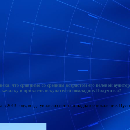
увека, что сравнимо со средним возрастом его целевой аудитор
о-качалку и привлечь покупателей помладше. Получится
?
 в 2013 году, когда увидело свет одиннадцатое поколение. Пус