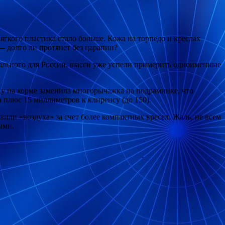
гкого пластика стало больше. Кожа на торпедо и креслах
 — долго ли протянет без царапин?
уального для России, шасси уже успели примерить одноименные
лку на корме заменила многорычажка на подрамнике, что
плюс 15 миллиметров к клиренсу (до 150).
вили «воздуха» за счет более компактных кресел. Жаль, не всем
ыми.