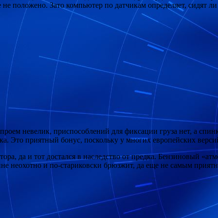
не положено. Зато компьютер по датчикам определяет, сидят ли 
 проем невелик, приспособлений для фиксации груза нет, а спин
ка. Это приятный бонус, поскольку у многих европейских верси
тора, да и тот достался в наследство от предка. Бензиновый «а
йне неохотно и по-стариковски брюзжит, да еще не самым прият