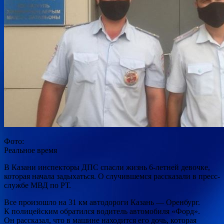
Фото:
Реальное время
В Казани инспекторы ДПС спасли жизнь 6-летней девочке,
которая начала задыхаться. О случившемся рассказали в пресс-
службе МВД по РТ.
Все произошло на 31 км автодороги Казань — Оренбург.
К полицейским обратился водитель автомобиля «Форд».
Он рассказал, что в машине находится его дочь, которая