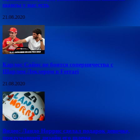
шансы у нас есть
21.08.2020
Карлос Сайнс не боится соперничества с
Шарлем Леклером в Ferrari
21.08.2020
Видео: Ландо Норрис сделал подарок девочке,
придумавшей дизайн его шлема