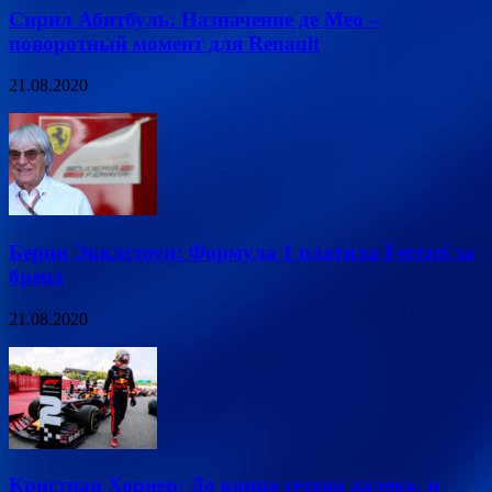
Сирил Абитбуль: Назначение де Мео –
поворотный момент для Renault
21.08.2020
Берни Экклстоун: Формула 1 платила Ferrari за
бренд
21.08.2020
Кристиан Хорнер: До конца сезона далеко, и