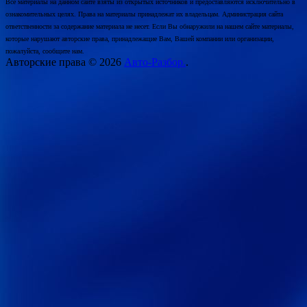
Все материалы на данном сайте взяты из открытых источников и предоставляются исключительно в
ознакомительных целях. Права на материалы принадлежат их владельцам. Администрация сайта
ответственности за содержание материала не несет. Если Вы обнаружили на нашем сайте материалы,
которые нарушают авторские права, принадлежащие Вам, Вашей компании или организации,
пожалуйста, сообщите нам.
Авторские права © 2026
Авто-Разбор.
.