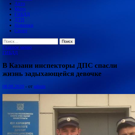
Авто
Мото
ГИБДД
ДТП
Новинки
Спорт
Найти:
Главное меню
ГИБДД
В Казани инспекторы ДПС спасли
жизнь задыхающейся девочке
08.08.2020
-
от
admin