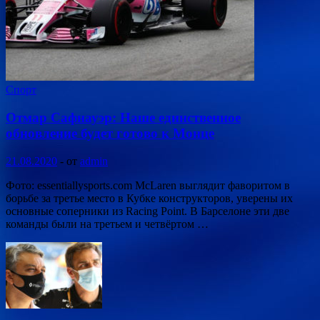
Спорт
Отмар Сафнауэр: Наше единственное
обновление будет готово к Монце
21.08.2020
-
от
admin
Фото: essentiallysports.com McLaren выглядит фаворитом в
борьбе за третье место в Кубке конструкторов, уверены их
основные соперники из Racing Point. В Барселоне эти две
команды были на третьем и четвёртом …