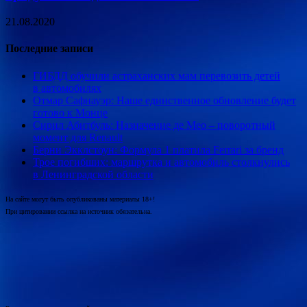
21.08.2020
Последние записи
ГИБДД обучили астраханских мам перевозить детей
в автомобилях
Отмар Сафнауэр: Наше единственное обновление будет
готово к Монце
Сирил Абитбуль: Назначение де Мео – поворотный
момент для Renault
Берни Экклстоун: Формула 1 платила Ferrari за бренд
Трое погибших: маршрутка и автомобиль столкнулись
в Ленинградской области
На сайте могут быть опубликованы материалы 18+!
При цитировании ссылка на источник обязательна.