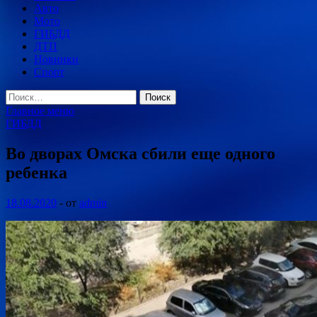
Авто
Мото
ГИБДД
ДТП
Новинки
Спорт
Найти:
Главное меню
ГИБДД
Во дворах Омска сбили еще одного
ребенка
18.08.2020
-
от
admin