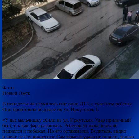
Фото:
Новый Омск
В понедельник случилось еще одно ДТП с участием ребенка.
Оно произошло во дворе по ул. Иркутская, 1.
«У нас мальчишку сбили на ул. Иркутская. Удар приличный
был, так как фара разбилась. Ребёнок от шока вначале
поднялся и побежал. Но его остановили. Водитель, видно
в шоке от случившегося. Сам момент удара не видели, только