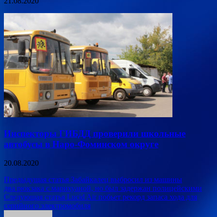
21.08.2020
Инспекторы ГИБДД проверили школьные
автобусы в Наро-Фоминском округе
20.08.2020
Навигация
Предыдущая статья
Забайкалец выбросил из машины
два рюкзака с марихуаной, но был задержан полицейскими
по
Следующая статья
Lucid Air побьет рекорд запаса хода для
записям
серийного электромобиля