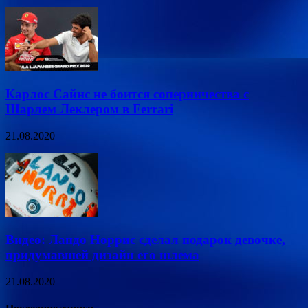
Карлос Сайнс не боится соперничества с
Шарлем Леклером в Ferrari
21.08.2020
Видео: Ландо Норрис сделал подарок девочке,
придумавшей дизайн его шлема
21.08.2020