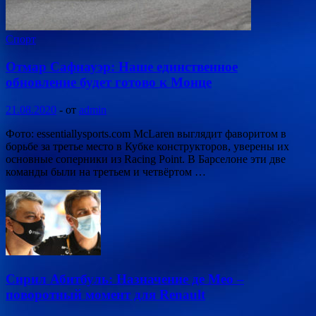
Спорт
Отмар Сафнауэр: Наше единственное
обновление будет готово к Монце
21.08.2020
-
от
admin
Фото: essentiallysports.com McLaren выглядит фаворитом в
борьбе за третье место в Кубке конструкторов, уверены их
основные соперники из Racing Point. В Барселоне эти две
команды были на третьем и четвёртом …
Сирил Абитбуль: Назначение де Мео –
поворотный момент для Renault