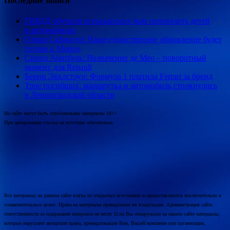
Последние записи
ГИБДД обучили астраханских мам перевозить детей
в автомобилях
Отмар Сафнауэр: Наше единственное обновление будет
готово к Монце
Сирил Абитбуль: Назначение де Мео – поворотный
момент для Renault
Берни Экклстоун: Формула 1 платила Ferrari за бренд
Трое погибших: маршрутка и автомобиль столкнулись
в Ленинградской области
На сайте могут быть опубликованы материалы 18+!
При цитировании ссылка на источник обязательна.
Все материалы на данном сайте взяты из открытых источников и предоставляются исключительно в
ознакомительных целях. Права на материалы принадлежат их владельцам. Администрация сайта
ответственности за содержание материала не несет. Если Вы обнаружили на нашем сайте материалы,
которые нарушают авторские права, принадлежащие Вам, Вашей компании или организации,