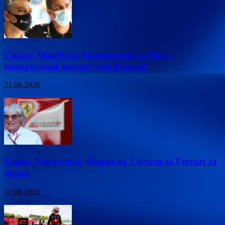
Сирил Абитбуль: Назначение де Мео –
поворотный момент для Renault
21.08.2020
Берни Экклстоун: Формула 1 платила Ferrari за
бренд
21.08.2020