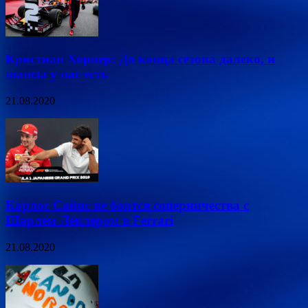
Кристиан Хорнер: До конца сезона далеко, и
шансы у нас есть
21.08.2020
Карлос Сайнс не боится соперничества с
Шарлем Леклером в Ferrari
21.08.2020