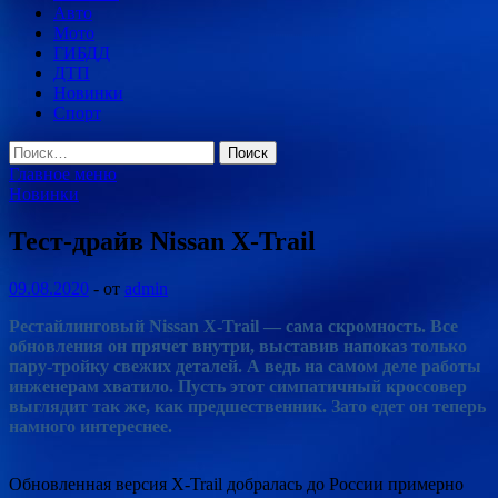
Авто
Мото
ГИБДД
ДТП
Новинки
Спорт
Найти:
Главное меню
Новинки
Тест-драйв Nissan X-Trail
09.08.2020
-
от
admin
Рестайлинговый Nissan X-Trail — сама скромность. Все
обновления он прячет внутри, выставив напоказ только
пару-тройку свежих деталей. А ведь на самом деле работы
инженерам хватило. Пусть этот симпатичный кроссовер
выглядит так же, как предшественник. Зато едет он теперь
намного
интереснее.
Обновленная версия X-Trail добралась до России примерно