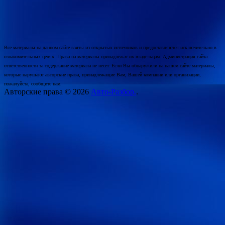
Все материалы на данном сайте взяты из открытых источников и предоставляются исключительно в
ознакомительных целях. Права на материалы принадлежат их владельцам. Администрация сайта
ответственности за содержание материала не несет. Если Вы обнаружили на нашем сайте материалы,
которые нарушают авторские права, принадлежащие Вам, Вашей компании или организации,
пожалуйста, сообщите нам.
Авторские права © 2026
Авто-Разбор.
.