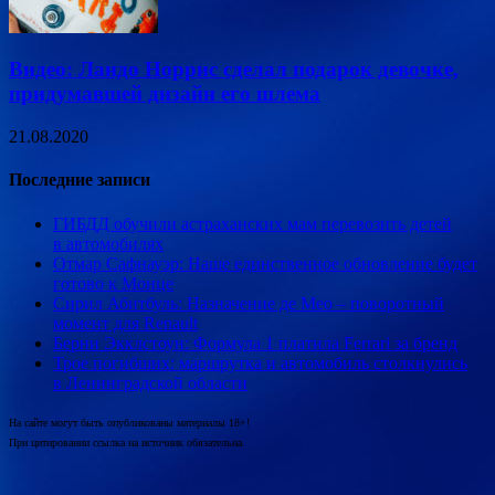
Видео: Ландо Норрис сделал подарок девочке,
придумавшей дизайн его шлема
21.08.2020
Последние записи
ГИБДД обучили астраханских мам перевозить детей
в автомобилях
Отмар Сафнауэр: Наше единственное обновление будет
готово к Монце
Сирил Абитбуль: Назначение де Мео – поворотный
момент для Renault
Берни Экклстоун: Формула 1 платила Ferrari за бренд
Трое погибших: маршрутка и автомобиль столкнулись
в Ленинградской области
На сайте могут быть опубликованы материалы 18+!
При цитировании ссылка на источник обязательна.