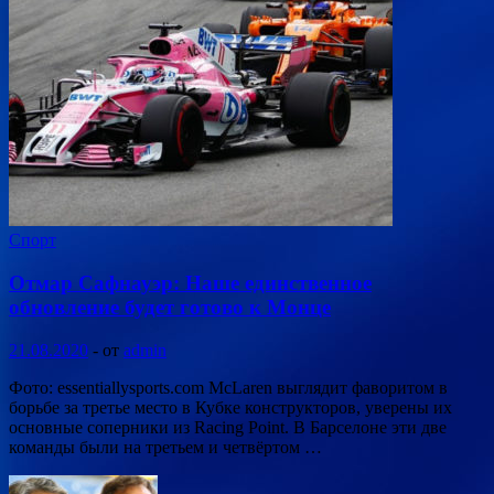
Спорт
Отмар Сафнауэр: Наше единственное
обновление будет готово к Монце
21.08.2020
-
от
admin
Фото: essentiallysports.com McLaren выглядит фаворитом в
борьбе за третье место в Кубке конструкторов, уверены их
основные соперники из Racing Point. В Барселоне эти две
команды были на третьем и четвёртом …