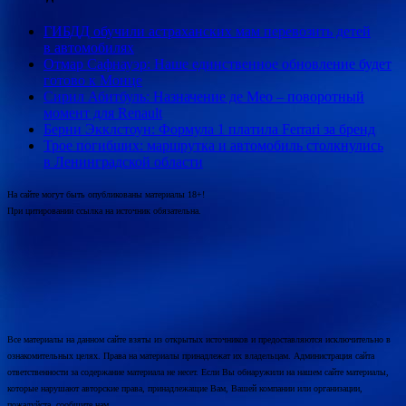
ГИБДД обучили астраханских мам перевозить детей
в автомобилях
Отмар Сафнауэр: Наше единственное обновление будет
готово к Монце
Сирил Абитбуль: Назначение де Мео – поворотный
момент для Renault
Берни Экклстоун: Формула 1 платила Ferrari за бренд
Трое погибших: маршрутка и автомобиль столкнулись
в Ленинградской области
На сайте могут быть опубликованы материалы 18+!
При цитировании ссылка на источник обязательна.
Все материалы на данном сайте взяты из открытых источников и предоставляются исключительно в
ознакомительных целях. Права на материалы принадлежат их владельцам. Администрация сайта
ответственности за содержание материала не несет. Если Вы обнаружили на нашем сайте материалы,
которые нарушают авторские права, принадлежащие Вам, Вашей компании или организации,
пожалуйста, сообщите нам.