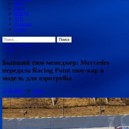
Авто
Мото
ГИБДД
ДТП
Новинки
Спорт
Найти:
Главное меню
Спорт
Бывший тим-менеджер: Mercedes
передала Racing Point шоу-кар и
модель для аэротрубы
18.08.2020
-
от
admin