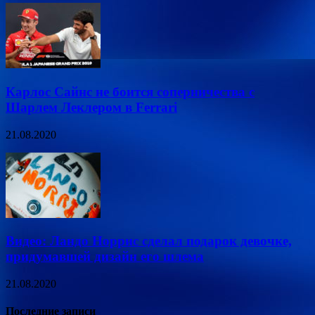
Карлос Сайнс не боится соперничества с
Шарлем Леклером в Ferrari
21.08.2020
Видео: Ландо Норрис сделал подарок девочке,
придумавшей дизайн его шлема
21.08.2020
Последние записи