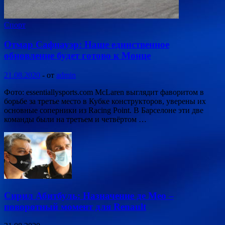
Спорт
Отмар Сафнауэр: Наше единственное
обновление будет готово к Монце
21.08.2020
-
от
admin
Фото: essentiallysports.com McLaren выглядит фаворитом в
борьбе за третье место в Кубке конструкторов, уверены их
основные соперники из Racing Point. В Барселоне эти две
команды были на третьем и четвёртом …
Сирил Абитбуль: Назначение де Мео –
поворотный момент для Renault