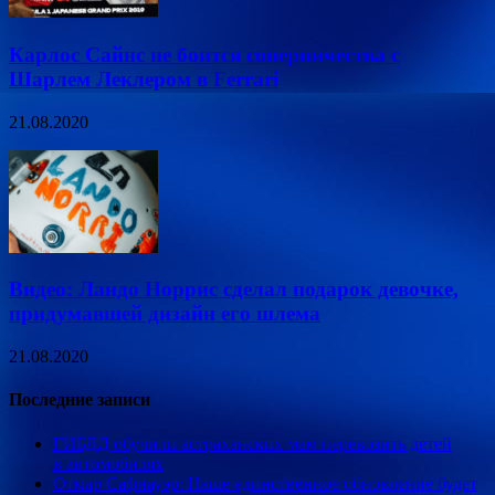
Карлос Сайнс не боится соперничества с
Шарлем Леклером в Ferrari
21.08.2020
Видео: Ландо Норрис сделал подарок девочке,
придумавшей дизайн его шлема
21.08.2020
Последние записи
ГИБДД обучили астраханских мам перевозить детей
в автомобилях
Отмар Сафнауэр: Наше единственное обновление будет