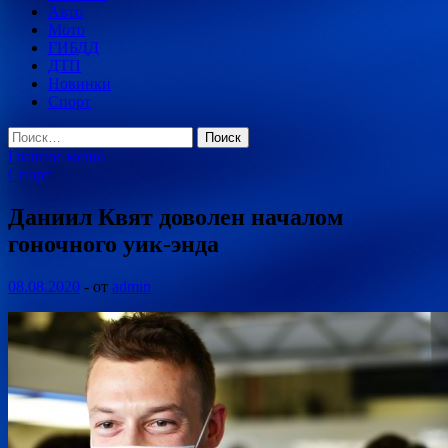
Авто
Мото
ГИБДД
ДТП
Новинки
Спорт
Найти:
Главное меню
Спорт
Даниил Квят доволен началом
гоночного уик-энда
08.08.2020
-
от
admin