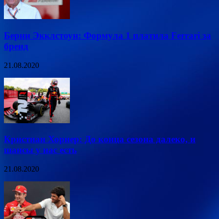
Берни Экклстоун: Формула 1 платила Ferrari за
бренд
21.08.2020
Кристиан Хорнер: До конца сезона далеко, и
шансы у нас есть
21.08.2020