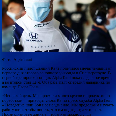
Фото: AlphaTauri
Российский пилот Даниил Квят поделился впечатлениями от
первого дня второго гоночного уик-энда в Сильверстоуне. В
первой тренировке гонщик AlphaTauri показал девятое время,
а во второй стал 12-м. Оба раза Квят опередил напарника по
команде Пьера Гасли.
«Неплохой
день. Мы проехали много кругов и продуктивно
поработали, – приводит слова Квята пресс-служба AlphaTauri.
– Поведение шин Soft нас не удивило. Мы продолжим изучать
работу шин, чтобы понять, что им подходит, а что – нет.
Проанализируем данные, чтобы как можно лучше