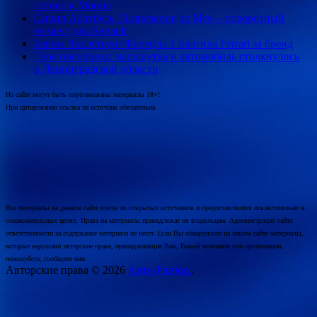
готово к Монце
Сирил Абитбуль: Назначение де Мео – поворотный
момент для Renault
Берни Экклстоун: Формула 1 платила Ferrari за бренд
Трое погибших: маршрутка и автомобиль столкнулись
в Ленинградской области
На сайте могут быть опубликованы материалы 18+!
При цитировании ссылка на источник обязательна.
Все материалы на данном сайте взяты из открытых источников и предоставляются исключительно в
ознакомительных целях. Права на материалы принадлежат их владельцам. Администрация сайта
ответственности за содержание материала не несет. Если Вы обнаружили на нашем сайте материалы,
которые нарушают авторские права, принадлежащие Вам, Вашей компании или организации,
пожалуйста, сообщите нам.
Авторские права © 2026
Авто-Разбор.
.