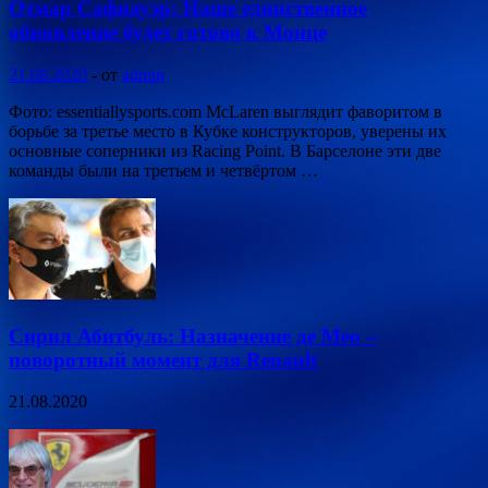
Отмар Сафнауэр: Наше единственное
обновление будет готово к Монце
21.08.2020
-
от
admin
Фото: essentiallysports.com McLaren выглядит фаворитом в
борьбе за третье место в Кубке конструкторов, уверены их
основные соперники из Racing Point. В Барселоне эти две
команды были на третьем и четвёртом …
Сирил Абитбуль: Назначение де Мео –
поворотный момент для Renault
21.08.2020