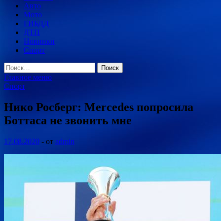
Авто
Мото
ГИБДД
ДТП
Новинки
Спорт
Найти:
Главное меню
Спорт
Нико Росберг: Mercedes попросила
Боттаса не звонить мне
17.08.2020
-
от
admin