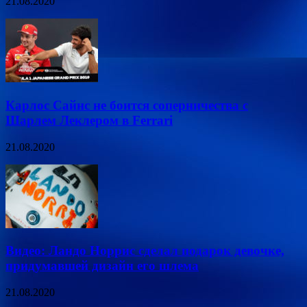
21.08.2020
Карлос Сайнс не боится соперничества с
Шарлем Леклером в Ferrari
21.08.2020
Видео: Ландо Норрис сделал подарок девочке,
придумавшей дизайн его шлема
21.08.2020