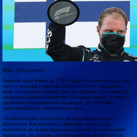
Фото: @SkySportsF1
Чемпион мира Формулы 1 2016 года Нико Росберг рассказал,
что его сменщик в Mercedes Валттери Боттас обращался к
нему за советом по поводу того, как одолеть титулованного
напарника Льюиса Хэмилтона. По словам немца, это было
единичное обращение и не исключено, что
Mercedes
запретила Боттасу советоваться с ним.
«Чтобы победить Хэмилтона, нужно вывести его из
равновесия. Как понимаю, у Валттери это не особо
получается, но нужно продолжать дальше. Он как-то даже
звонил мне, но, видимо, потом команда попросила его не