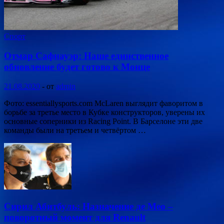
Спорт
Отмар Сафнауэр: Наше единственное
обновление будет готово к Монце
21.08.2020
-
от
admin
Фото: essentiallysports.com McLaren выглядит фаворитом в
борьбе за третье место в Кубке конструкторов, уверены их
основные соперники из Racing Point. В Барселоне эти две
команды были на третьем и четвёртом …
Сирил Абитбуль: Назначение де Мео –
поворотный момент для Renault