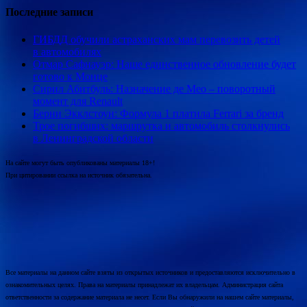
Последние записи
ГИБДД обучили астраханских мам перевозить детей
в автомобилях
Отмар Сафнауэр: Наше единственное обновление будет
готово к Монце
Сирил Абитбуль: Назначение де Мео – поворотный
момент для Renault
Берни Экклстоун: Формула 1 платила Ferrari за бренд
Трое погибших: маршрутка и автомобиль столкнулись
в Ленинградской области
На сайте могут быть опубликованы материалы 18+!
При цитировании ссылка на источник обязательна.
Все материалы на данном сайте взяты из открытых источников и предоставляются исключительно в
ознакомительных целях. Права на материалы принадлежат их владельцам. Администрация сайта
ответственности за содержание материала не несет. Если Вы обнаружили на нашем сайте материалы,