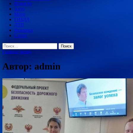
Новости
Авто
Мото
ГИБДД
ДТП
Новинки
Спорт
Найти:
Главное меню
Автор:
admin