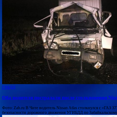
ГИБДД
Оба водителя пострадали после столкновения Niss
Фото: Zab.ru В Чите водитель Nissan Atlas столкнулся с «ГАЗ 
безопасности дорожного движения УГИБДД по Забайкальском