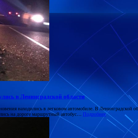
улись в Ленинградской области
кновения находились в легковом автомобиле. В Ленинградской о
улись на дороге маршрутный автобус…
Подробнее