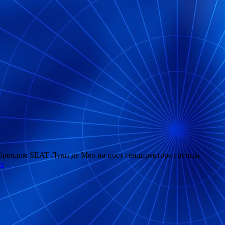
 брендом SEAT Луки де Мео на пост гендиректора группы
е