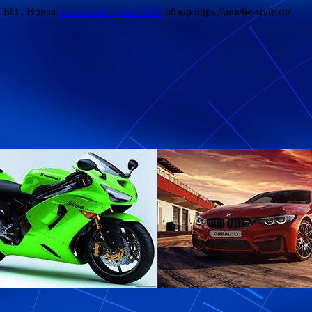
 ГБО . Новая
коллекция сумок Dior
обзор https://amelie-style.ru/