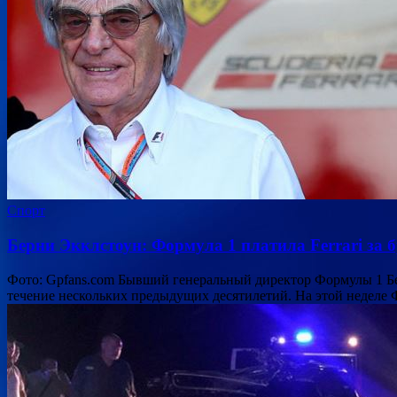
Спорт
Берни Экклстоун: Формула 1 платила Ferrari за 
Фото: Gpfans.com Бывший генеральный директор Формулы 1 Бер
течение нескольких предыдущих десятилетий. На этой неделе