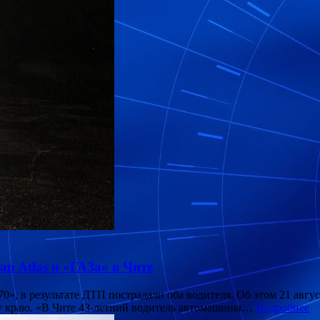
an Atlas и «ГАЗа» в Чите
3770», в результате ДТП пострадали оба водителя. Об этом 21 ав
у краю. «В Чите 43-летний водитель автомашины…
Подробнее