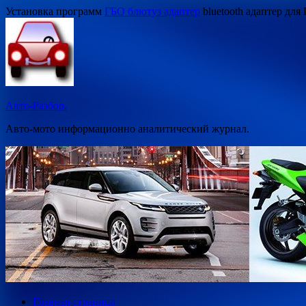
Перейти
Установка программ
ГБО блютуз адаптер
bluetooth адаптер для
к
содержимому
Авто-Разбор.
Авто-мото информационно аналитический журнал.
Главная страница