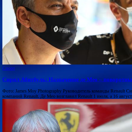
Спорт
Сирил Абитбуль: Назначение де Мео – поворотны
Фото: James Moy Photography Руководитель команды Renault 
компаний Renault. Де Мео возглавил Renault 1 июля, а 16 авгу