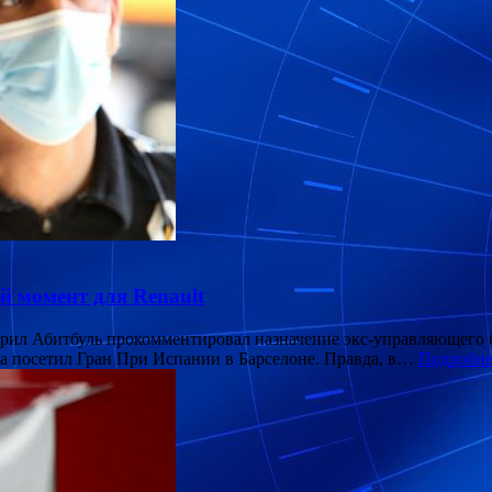
й момент для Renault
Сирил Абитбуль прокомментировал назначение экс-управляющего
ста посетил Гран При Испании в Барселоне. Правда, в…
Подробне