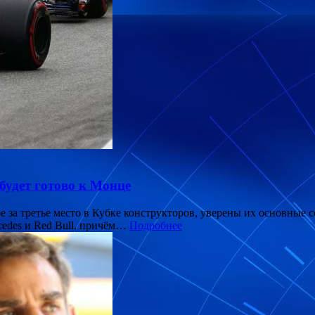
будет готово к Монце
бе за третье место в Кубке конструкторов, уверены их основные 
rcedes и Red Bull, причём…
Подробнее