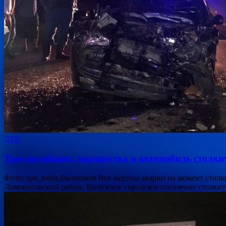
ДТП
Трое погибших: маршрутка и автомобиль столкн
Фото: spb_today,Вконтакте Все жертвы аварии на момент стол
Ломоносовский район, Вилозское городское поселение столкн