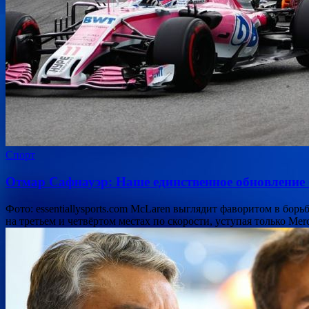
Спорт
Отмар Сафнауэр: Наше единственное обновление 
Фото: essentiallysports.com McLaren выглядит фаворитом в борь
на третьем и четвёртом местах по скорости, уступая только Me