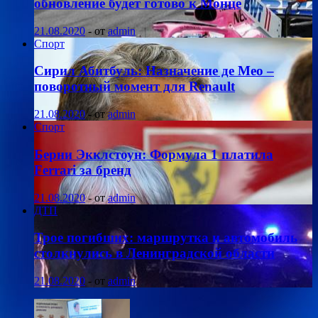
обновление будет готово к Монце
21.08.2020
-
от
admin
Спорт
Сирил Абитбуль: Назначение де Мео –
поворотный момент для Renault
21.08.2020
-
от
admin
Спорт
Берни Экклстоун: Формула 1 платила
Ferrari за бренд
21.08.2020
-
от
admin
ДТП
Трое погибших: маршрутка и автомобиль
столкнулись в Ленинградской области
21.08.2020
-
от
admin