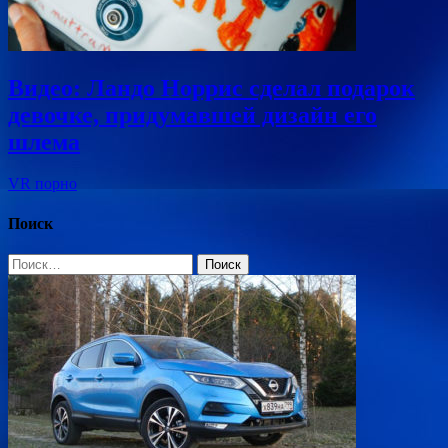
Видео: Ландо Норрис сделал подарок
девочке, придумавшей дизайн его
шлема
VR порно
Поиск
Найти: