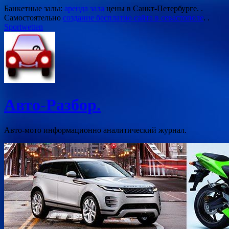
Перейти
Банкетные залы:
аренда зала
цены в Санкт-Петербурге. .
к
Самостоятельно
создание бесплатно сайта в севастополе
. .
содержимому
Sportwetten
Авто-Разбор.
Авто-мото информационно аналитический журнал.