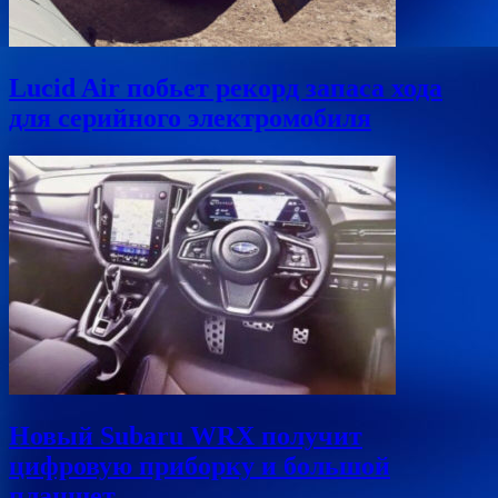
Lucid Air побьет рекорд запаса хода
для серийного электромобиля
Новый Subaru WRX получит
цифровую приборку и большой
планшет