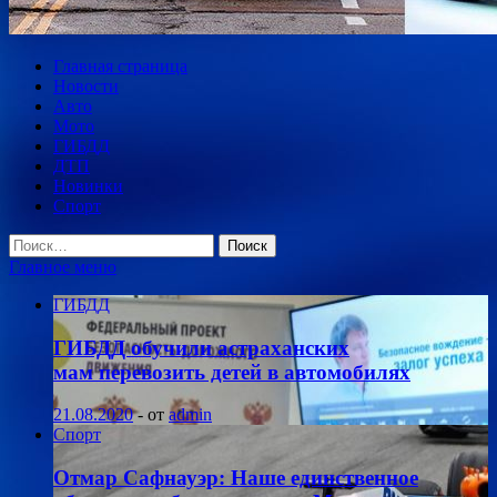
Главная страница
Новости
Авто
Мото
ГИБДД
ДТП
Новинки
Спорт
Найти:
Главное меню
ГИБДД
ГИБДД обучили астраханских
мам перевозить детей в автомобилях
21.08.2020
-
от
admin
Спорт
Отмар Сафнауэр: Наше единственное