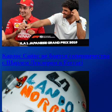
Карлос Сайнс не боится соперничества
с Шарлем Леклером в Ferrari