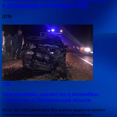
в отношении сотрудника ДПС
ДТП.
ДТП
Трое погибших: маршрутка и автомобиль
столкнулись в Ленинградской области
Фото: spb_today,Вконтакте Все жертвы аварии на момент
столкновения находились в легковом автомобиле.