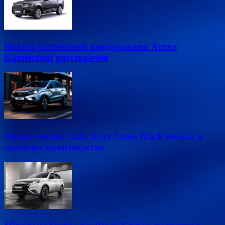
Новый российский внедорожник Aurus
Komendant рассекречен
Новая версия Lada Xray Cross Black пошла в
серийное производство