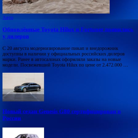
Авто
Обновлённые Toyota Hilux и Fortuner появились
у дилеров
С 20 августа модернизированне пикап и внедорожник
доступны в наличии у официальных российских дилеров
марки. Ранее в автосалонах оформляли заказы на новые
модели. Посвежевший Toyota Hilux по цене от 2.472.000 …
Новый седан Genesis G80 сертифицирован в
России