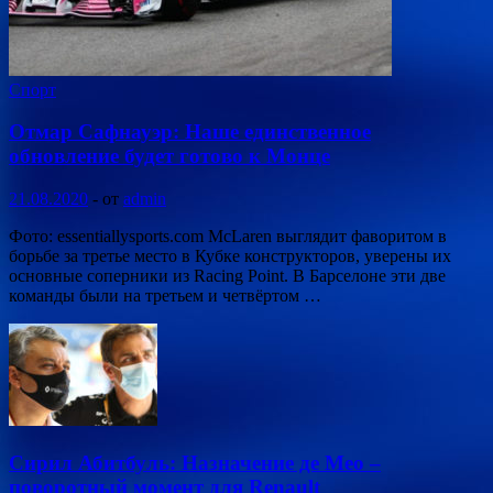
Спорт
Отмар Сафнауэр: Наше единственное
обновление будет готово к Монце
21.08.2020
-
от
admin
Фото: essentiallysports.com McLaren выглядит фаворитом в
борьбе за третье место в Кубке конструкторов, уверены их
основные соперники из Racing Point. В Барселоне эти две
команды были на третьем и четвёртом …
Сирил Абитбуль: Назначение де Мео –
поворотный момент для Renault