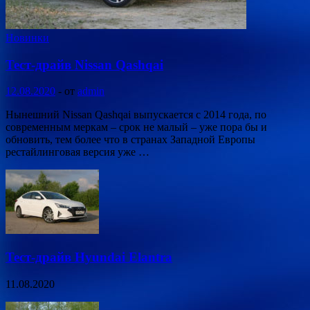
Новинки
Тест-драйв Nissan Qashqai
12.08.2020
-
от
admin
Нынешний Nissan Qashqai выпускается с 2014 года, по
современным меркам – срок не малый – уже пора бы и
обновить, тем более что в странах Западной Европы
рестайлинговая версия уже …
Тест-драйв Hyundai Elantra
11.08.2020