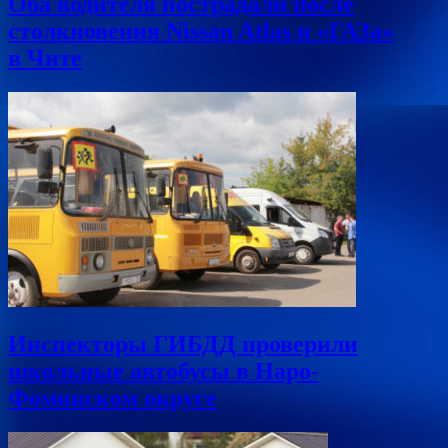
Оба водителя пострадали после
столкновения Nissan Atlas и «ГАЗа»
в Чите
Инспекторы ГИБДД проверили
школьные автобусы в Наро-
Фоминском округе