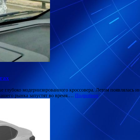
огах
ке глубоко модернизированного кроссовера. Летом появлялась ин
 нашего рынка запустят во время.…
Подробнее