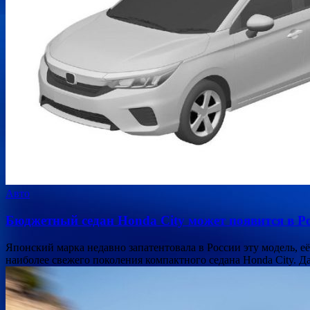
Авто
Бюджетный седан Honda City может появится в Р
Японский марка недавно запатентовала в России эту модель, 
наиболее свежего поколения компактного седана Honda City. 