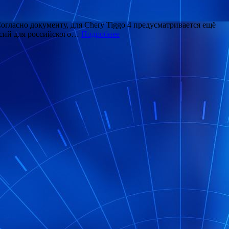
огласно документу, для Chery Tiggo 4 предусматривается ещё
рсий для российского…
Подробнее