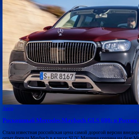
Авто
Роскошный Mercedes-Maybach GLS 600: в России о
Стала известная российская цена самой дорогой версии внедор
опыт бренда Maybach в классе SUV. Машина создана на базе 