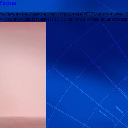
 России
добрения типа транспортного средства (ОТТС) на эту модель. С
мосферным двигателем (113 л.с.), при этом сейчас мощность ве