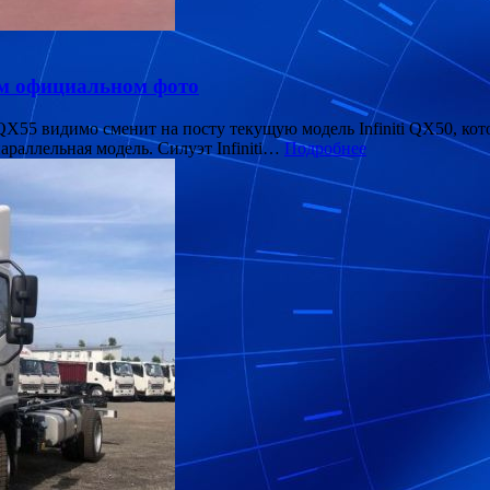
вом официальном фото
 QX55 видимо сменит на посту текущую модель Infiniti QX50, кото
араллельная модель. Силуэт Infiniti…
Подробнее