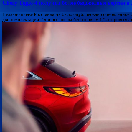
Chery Tiggo 4 получит более бюджетные версии в
Недавно в базе Росстандарта было опубликовано обновлённое О
две комплектации. Они оснащены бензиновым 1,5-литровым ат