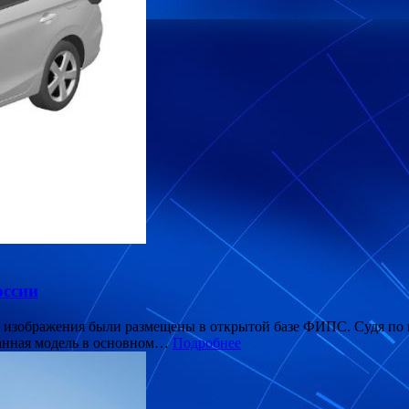
оссии
её изображения были размещены в открытой базе ФИПС. Судя по
Данная модель в основном…
Подробнее