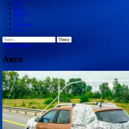
Авто
Мото
ГИБДД
ДТП
Новинки
Спорт
Найти:
Главное меню
Авто