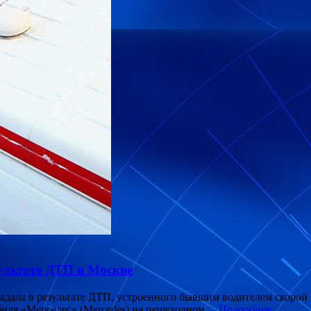
ультате ДТП в Москве
дала в результате ДТП, устроенного бывшим водителем скорой п
обиля «Мерседес» (Mercedes) на пешеходном…
Подробнее