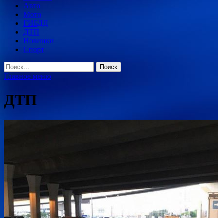
Авто
Мото
ГИБДД
ДТП
Новинки
Спорт
Найти:
Главное меню
ДТП