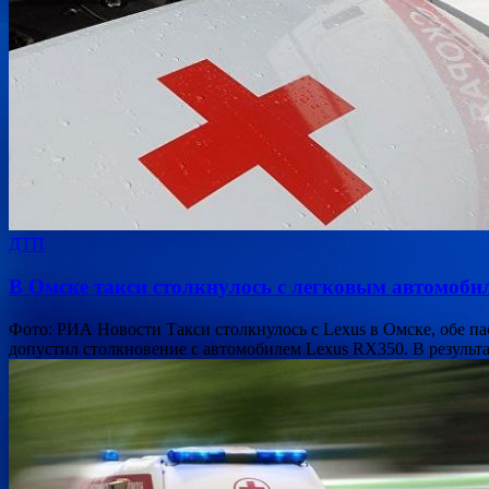
ДТП
В Омске такси столкнулось с легковым автомоби
Фото: РИА Новости Такси столкнулось с Lexus в Омске, обе па
допустил столкновение с автомобилем Lexus RX350. В резуль