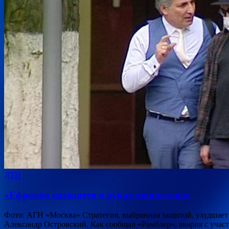
ДТП
«Ефремов находится в руках шарлатана»
Фото: АГН «Москва» Стратегия, выбранная защитой, ухудшает 
Александр Островский. Как сообщал «Рамблер», авария с уча