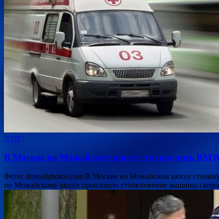
ДТП
В Москве на Можайском шоссе столкнулись BMW
Фото: depositphotos.com В Москве на Можайском шоссе столк
по Можайскому шоссе произошло столкновение машины скор