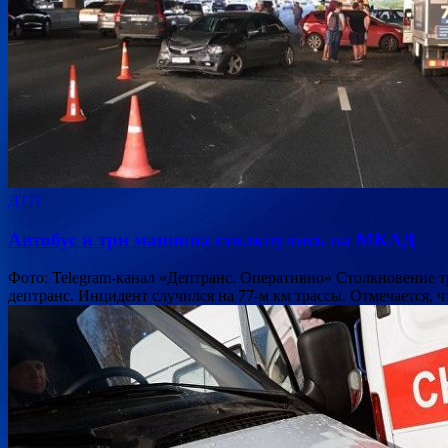
ДТП
Автобус и три машины столкнулись на МКАД
Фото: Telegram-канал «Дептранс. Оперативно» Столкновение т
дептранс. Инцидент случился на 77-м км трассы. Отмечается, 