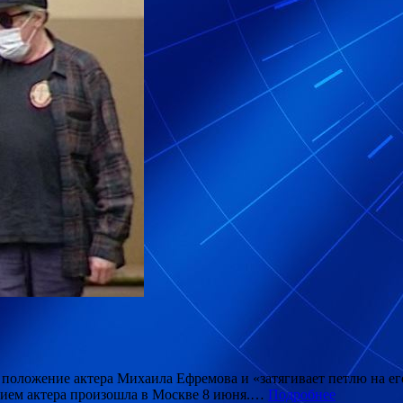
положение актера Михаила Ефремова и «затягивает петлю на ег
стием актера произошла в Москве 8 июня.…
Подробнее