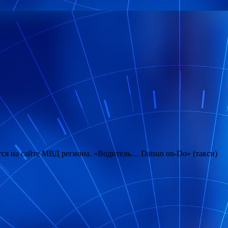
тся на сайте МВД региона. «Водитель… Datsun on-Do» (такси)