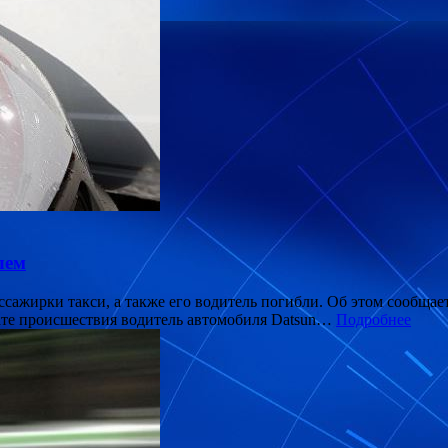
лем
ссажирки такси, а также его водитель погибли. Об этом сообщае
тате происшествия водитель автомобиля Datsun…
Подробнее