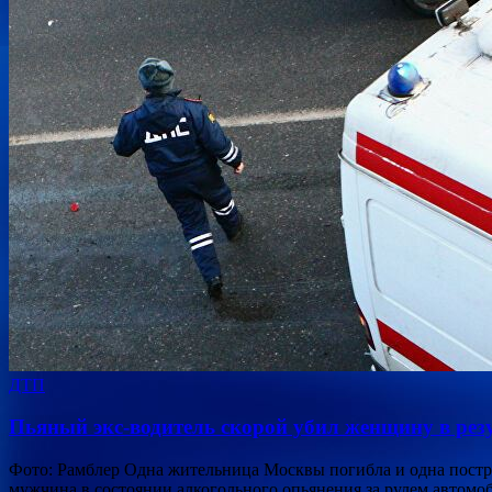
ДТП
Пьяный экс-водитель скорой убил женщину в рез
Фото: Рамблер Одна жительница Москвы погибла и одна постра
мужчина в состоянии алкогольного опьянения за рулем автом