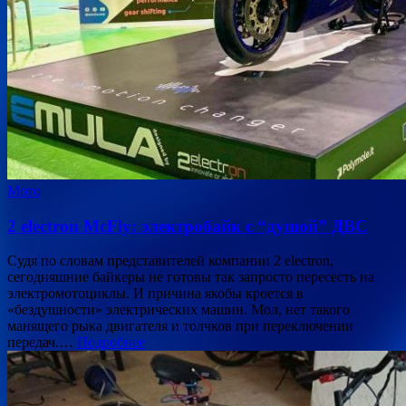
Мото
2 electron McFly: электробайк с “душой” ДВС
Судя по словам представителей компании 2 electron,
сегодняшние байкеры не готовы так запросто пересесть на
электромотоциклы. И причина якобы кроется в
«бездушности» электрических машин. Мол, нет такого
манящего рыка двигателя и толчков при переключении
передач.…
Подробнее