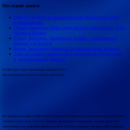
Последние записи
ГИБДД обучили астраханских мам перевозить детей
в автомобилях
Отмар Сафнауэр: Наше единственное обновление будет
готово к Монце
Сирил Абитбуль: Назначение де Мео – поворотный
момент для Renault
Берни Экклстоун: Формула 1 платила Ferrari за бренд
Трое погибших: маршрутка и автомобиль столкнулись
в Ленинградской области
На сайте могут быть опубликованы материалы 18+!
При цитировании ссылка на источник обязательна.
Все материалы на данном сайте взяты из открытых источников и предоставляются исключительно в
ознакомительных целях. Права на материалы принадлежат их владельцам. Администрация сайта
ответственности за содержание материала не несет. Если Вы обнаружили на нашем сайте материалы,