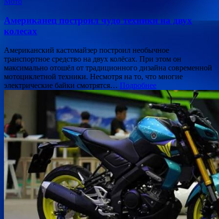
Мото
Американец построил чудо техники на двух
колесах
Американский кастомайзер построил необычное
транспортное средство на двух колёсах. При этом он
максимально отошёл от традиционного дизайна современной
мотоциклетной техники. Несмотря на то, что многие
электрические байки смотрятся…
Подробнее