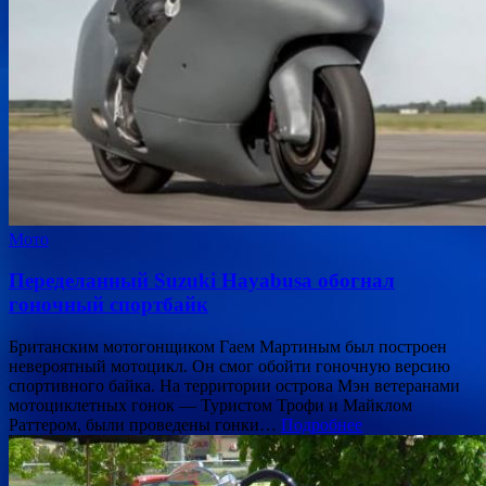
Мото
Переделанный Suzuki Hayabusa обогнал
гоночный спортбайк
Британским мотогонщиком Гаем Мартиным был построен
невероятный мотоцикл. Он смог обойти гоночную версию
спортивного байка. На территории острова Мэн ветеранами
мотоциклетных гонок — Туристом Трофи и Майклом
Раттером, были проведены гонки…
Подробнее