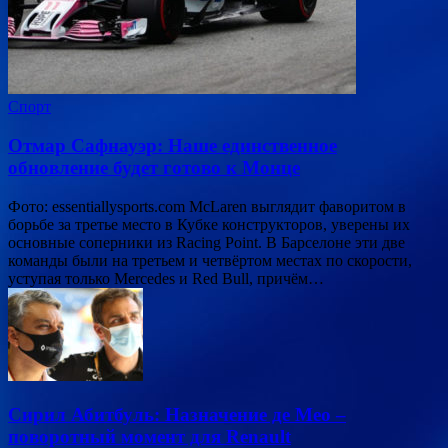
Спорт
Отмар Сафнауэр: Наше единственное
обновление будет готово к Монце
Фото: essentiallysports.com McLaren выглядит фаворитом в
борьбе за третье место в Кубке конструкторов, уверены их
основные соперники из Racing Point. В Барселоне эти две
команды были на третьем и четвёртом местах по скорости,
уступая только Mercedes и Red Bull, причём…
Сирил Абитбуль: Назначение де Мео –
поворотный момент для Renault