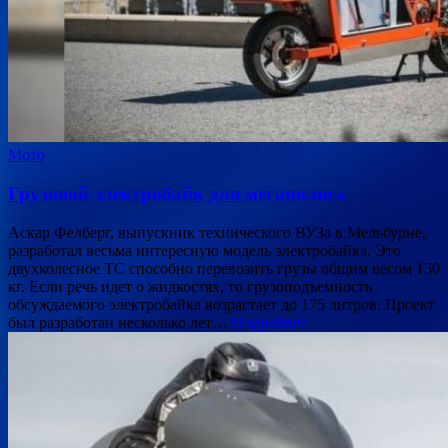
Мото
Грузовой электробайк для мегаполиса
Аскар Фелберг, выпускник технического ВУЗа в Мельбурне,
разработал весьма интересную модель электробайка. Это
двухколесное ТС способно перевозить грузы общим весом 150
кг. Если речь идет о жидкостях, то грузоподъемность
обсуждаемого электробайка возрастает до 175 литров. Проект
был разработан несколько лет…
Подробнее