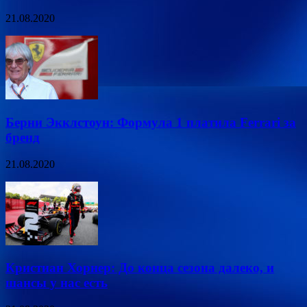
21.08.2020
Берни Экклстоун: Формула 1 платила Ferrari за
бренд
21.08.2020
Кристиан Хорнер: До конца сезона далеко, и
шансы у нас есть