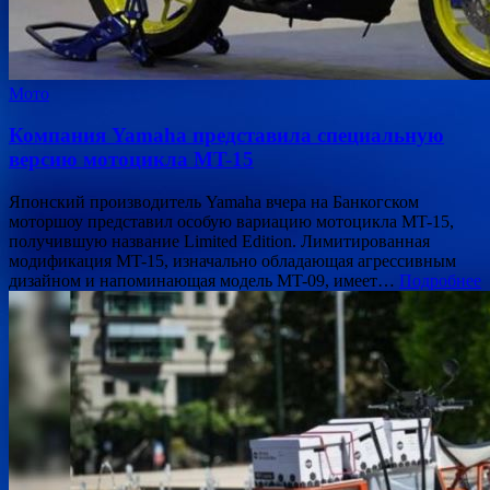
Мото
Компания Yamaha представила специальную
версию мотоцикла MT-15
Японский производитель Yamaha вчера на Банкогском
моторшоу представил особую вариацию мотоцикла MT-15,
получившую название Limited Edition. Лимитированная
модификация MT-15, изначально обладающая агрессивным
дизайном и напоминающая модель MT-09, имеет…
Подробнее