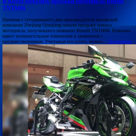
В Китае начались продажи мотоцикла Benelli
TNT600i
Начиная с сегодняшнего дня производители китайской
компании Zhejiang Qianjiang начали продажу нового
мотоцикла, получившего название Benelli TNT600i. Новинка
имеет незначительные изменения в сравнении с
предшественником. Учитывая его успех, можно…
Подробнее