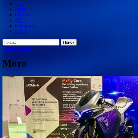
Авто
Мото
ГИБДД
ДТП
Новинки
Спорт
Найти:
Главное меню
Мото