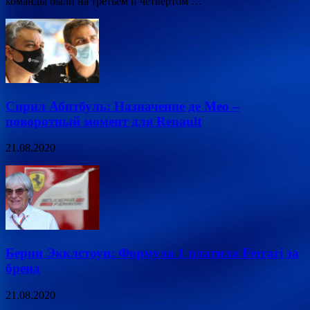
команды были на третьем и четвёртом …
Сирил Абитбуль: Назначение де Мео –
поворотный момент для Renault
21.08.2020
Берни Экклстоун: Формула 1 платила Ferrari за
бренд
21.08.2020