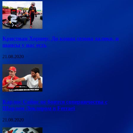
Кристиан Хорнер: До конца сезона далеко, и
шансы у нас есть
21.08.2020
Карлос Сайнс не боится соперничества с
Шарлем Леклером в Ferrari
21.08.2020