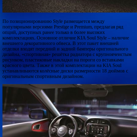
По позиционированию Style размещается между
популярными версиями Prestige и Premium, предлагая ряд
опций, доступных ранее только в более высоких
комплектациях. Основное отличие KIA Soul Style – наличие
внешнего декоративного обвеса. В этот пакет внешней
отделки входят передний и задний бамперы оригинального
дизайна, «спортивная» решётка радиатора с крупноячеистым
рисунком, пластиковые накладки на пороги со вставками
красного цвета. Также в этой комплектации на KIA Soul
устанавливаются колёсные диски размерности 18 дюймов с
оригинальным спортивным дизайном.