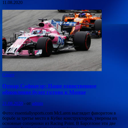
11.08.2020
Спорт
Отмар Сафнауэр: Наше единственное
обновление будет готово к Монце
21.08.2020
-
от
admin
Фото: essentiallysports.com McLaren выглядит фаворитом в
борьбе за третье место в Кубке конструкторов, уверены их
основные соперники из Racing Point. В Барселоне эти две