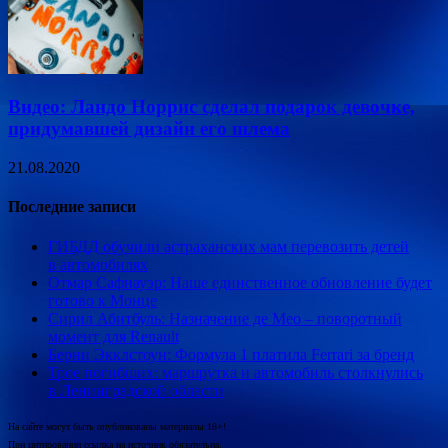
Видео: Ландо Норрис сделал подарок девочке,
придумавшей дизайн его шлема
21.08.2020
Последние записи
ГИБДД обучили астраханских мам перевозить детей
в автомобилях
Отмар Сафнауэр: Наше единственное обновление будет
готово к Монце
Сирил Абитбуль: Назначение де Мео – поворотный
момент для Renault
Берни Экклстоун: Формула 1 платила Ferrari за бренд
Трое погибших: маршрутка и автомобиль столкнулись
в Ленинградской области
На сайте могут быть опубликованы материалы 18+!
При цитировании ссылка на источник обязательна.