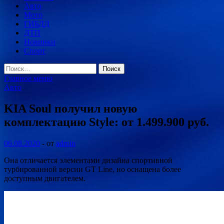
Авто
Мото
ГИБДД
ДТП
Новинки
Спорт
Найти:
Главное меню
Авто
KIA Soul получил новую
комплектацию Style: от 1.499.900 руб.
06.08.2020
-
от
admin
Она отличается элементами дизайна спортивной
турбированной версии GT Line, но оснащена более
доступным двигателем.