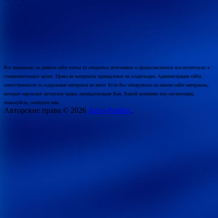
Все материалы на данном сайте взяты из открытых источников и предоставляются исключительно в
ознакомительных целях. Права на материалы принадлежат их владельцам. Администрация сайта
ответственности за содержание материала не несет. Если Вы обнаружили на нашем сайте материалы,
которые нарушают авторские права, принадлежащие Вам, Вашей компании или организации,
пожалуйста, сообщите нам.
Авторские права © 2026
Авто-Разбор.
.