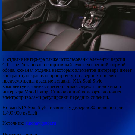
В отделке интерьера также использованы элементы версии
GT Line. Установлен спортивный руль с усеченной формой
обода, кожаная отделка некоторых элементов интерьера имеет
контрастную красную прострочку, на дверных панелях
предусмотрены красные вставки. KIA Soul Style
комплектуется динамической «атмосферной» подсветкой
интерьера Mood Lamp. Список опций комфорта дополнен
электроприводами регулировки передних сидений.
Новый KIA Soul Style появился у дилеров 30 июля по цене
1.499.900 рублей.
Источник:
autonavigator.ru
Похожие записи