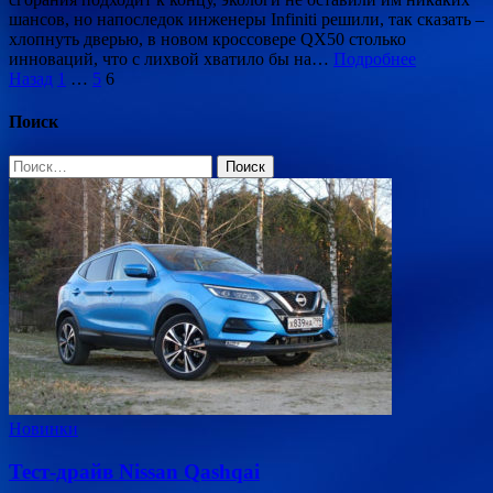
шансов, но напоследок инженеры Infiniti решили, так сказать –
хлопнуть дверью, в новом кроссовере QX50 столько
инноваций, что с лихвой хватило бы на…
Подробнее
Пагинация
Назад
1
…
5
6
записей
Поиск
Найти:
Новинки
Тест-драйв Nissan Qashqai