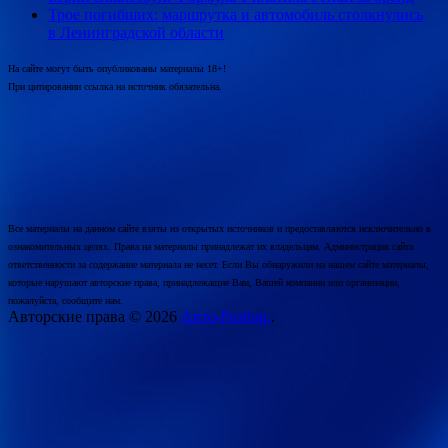
Трое погибших: маршрутка и автомобиль столкнулись
в Ленинградской области
На сайте могут быть опубликованы материалы 18+!
При цитировании ссылка на источник обязательна.
Все материалы на данном сайте взяты из открытых источников и предоставляются исключительно в
ознакомительных целях. Права на материалы принадлежат их владельцам. Администрация сайта
ответственности за содержание материала не несет. Если Вы обнаружили на нашем сайте материалы,
которые нарушают авторские права, принадлежащие Вам, Вашей компании или организации,
пожалуйста, сообщите нам.
Авторские права © 2026
Авто-Разбор.
.