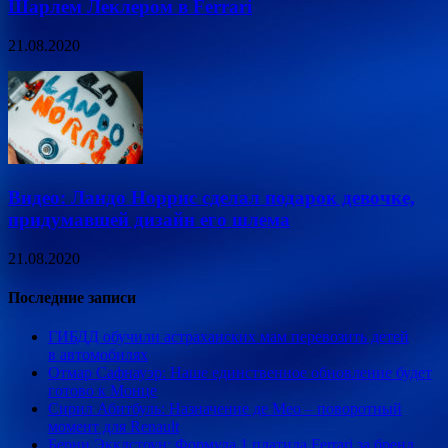
Шарлем Леклером в Ferrari
21.08.2020
Видео: Ландо Норрис сделал подарок девочке,
придумавшей дизайн его шлема
21.08.2020
Последние записи
ГИБДД обучили астраханских мам перевозить детей
в автомобилях
Отмар Сафнауэр: Наше единственное обновление будет
готово к Монце
Сирил Абитбуль: Назначение де Мео – поворотный
момент для Renault
Берни Экклстоун: Формула 1 платила Ferrari за бренд