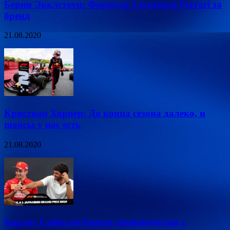
Берни Экклстоун: Формула 1 платила Ferrari за
бренд
21.08.2020
Кристиан Хорнер: До конца сезона далеко, и
шансы у нас есть
21.08.2020
Карлос Сайнс не боится соперничества с