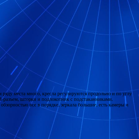
 ряду места много, кресла регулируются продольно и по углу
B-разъем, шторки и подлокотник с подстаканниками.
бзорностью все в порядке, зеркала большие, есть камеры и