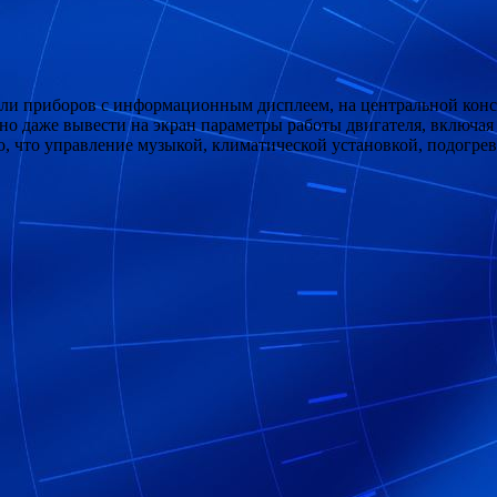
ели приборов с информационным дисплеем, на центральной конс
о даже вывести на экран параметры работы двигателя, включая 
шо, что управление музыкой, климатической установкой, подогр