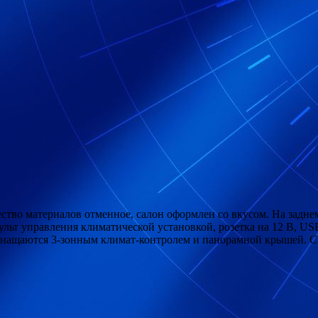
ство материалов отменное, салон оформлен со вкусом. На заднем
льт управления климатической установкой, розетка на 12 В, US
нащаются 3-зонным климат-контролем и панорамной крышей. С о