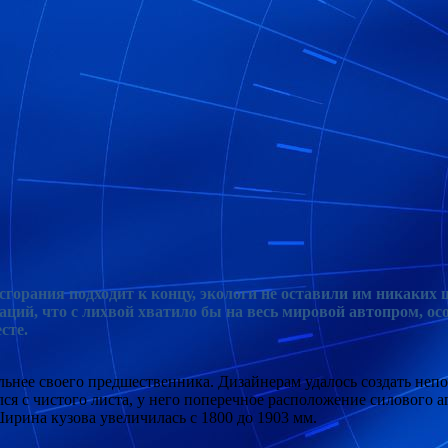
сгорания подходит к концу, экологи не оставили им никаких ш
аций, что с лихвой хватило бы на весь мировой
автопром, осо
сте.
ельнее своего предшественника. Дизайнерам удалось создать не
 с чистого листа, у него поперечное расположение силового агре
Ширина кузова увеличилась с 1800 до 1903 мм.