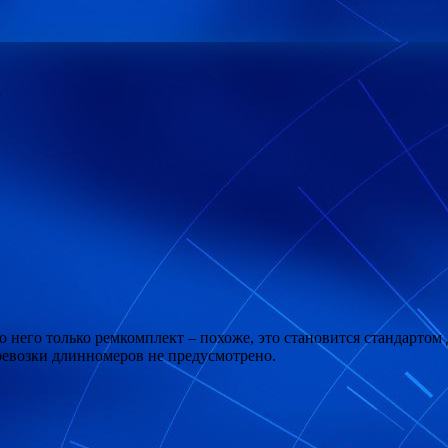
а
то него только ремкомплект – похоже, это становится стандарто
еревозки длинномеров не предусмотрено.