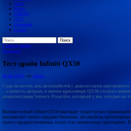
Авто
Мото
ГИБДД
ДТП
Новинки
Спорт
Найти:
Главное меню
Новинки
Тест-драйв Infiniti QX50
06.08.2020
-
от
admin
Судя по всему, век автомобилей с двигателями внутреннего 
– хлопнуть дверью, в новом кроссовере QX50 столько иннов
комплектации Sensory Proactive, который у нас сегодня на те
Внешне новый Infiniti QX50 выглядит существенно привлекат
напоминает своего предшественника, автомобиль проектировался
своего предшественника, салон стал значительно просторнее. 