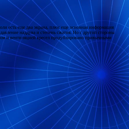
оли есть еще два экрана, плюс еще основная информация
давление наддува и степень сжатия. Но с другой стороны
евом и вентиляцией кресел продублировано привычными