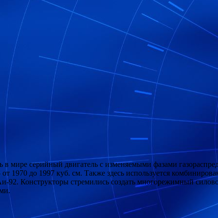
ь в мире серийный двигатель с изменяемыми фазами газораспред
 – от 1970 до 1997 куб. см. Также здесь используется комбиниро
 Аи-92. Конструкторы стремились создать многорежимный силов
ми.