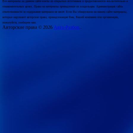
Все материалы на данном сайте взяты из открытых источников и предоставляются исключительно в
ознакомительных целях. Права на материалы принадлежат их владельцам. Администрация сайта
ответственности за содержание материала не несет. Если Вы обнаружили на нашем сайте материалы,
которые нарушают авторские права, принадлежащие Вам, Вашей компании или организации,
пожалуйста, сообщите нам.
Авторские права © 2026
Авто-Разбор.
.