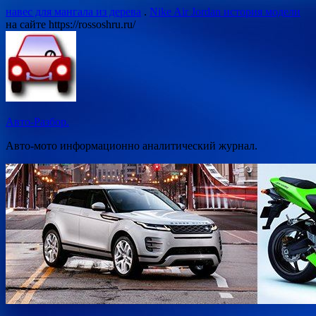
Перейти
навес для мангала из дерева
.
Nike Air Jordan история модели
к
на сайте https://rossoshru.ru/
содержимому
Авто-Разбор.
Авто-мото информационно аналитический журнал.