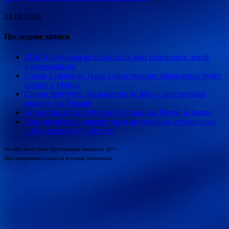
21.08.2020
Последние записи
ГИБДД обучили астраханских мам перевозить детей
в автомобилях
Отмар Сафнауэр: Наше единственное обновление будет
готово к Монце
Сирил Абитбуль: Назначение де Мео – поворотный
момент для Renault
Берни Экклстоун: Формула 1 платила Ferrari за бренд
Трое погибших: маршрутка и автомобиль столкнулись
в Ленинградской области
На сайте могут быть опубликованы материалы 18+!
При цитировании ссылка на источник обязательна.