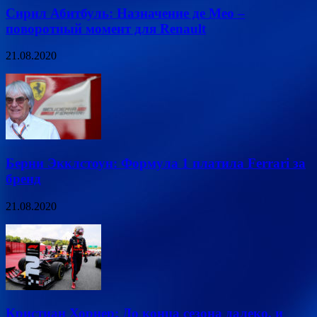
Сирил Абитбуль: Назначение де Мео –
поворотный момент для Renault
21.08.2020
Берни Экклстоун: Формула 1 платила Ferrari за
бренд
21.08.2020
Кристиан Хорнер: До конца сезона далеко, и