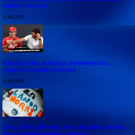
шансы у нас есть
21.08.2020
Карлос Сайнс не боится соперничества с
Шарлем Леклером в Ferrari
21.08.2020
Видео: Ландо Норрис сделал подарок девочке,
придумавшей дизайн его шлема