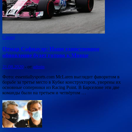
Спорт
Отмар Сафнауэр: Наше единственное
обновление будет готово к Монце
21.08.2020
-
от
admin
Фото: essentiallysports.com McLaren выглядит фаворитом в
борьбе за третье место в Кубке конструкторов, уверены их
основные соперники из Racing Point. В Барселоне эти две
команды были на третьем и четвёртом …