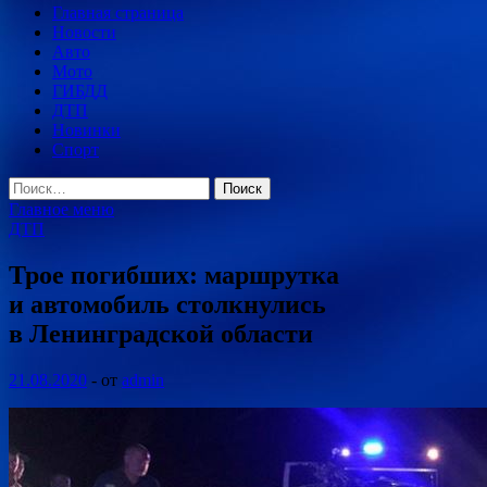
Главная страница
Новости
Авто
Мото
ГИБДД
ДТП
Новинки
Спорт
Найти:
Главное меню
ДТП
Трое погибших: маршрутка
и автомобиль столкнулись
в Ленинградской области
21.08.2020
-
от
admin