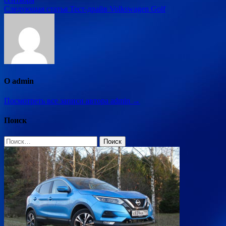
по
Следующая статья
Тест-драйв Volkswagen Golf
записям
О admin
Посмотреть все записи автора admin →
Поиск
Найти: