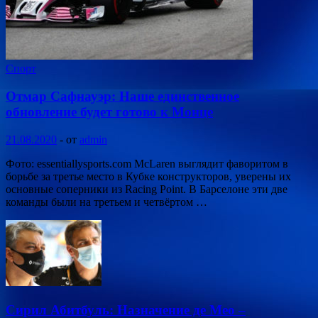
Спорт
Отмар Сафнауэр: Наше единственное
обновление будет готово к Монце
21.08.2020
-
от
admin
Фото: essentiallysports.com McLaren выглядит фаворитом в
борьбе за третье место в Кубке конструкторов, уверены их
основные соперники из Racing Point. В Барселоне эти две
команды были на третьем и четвёртом …
Сирил Абитбуль: Назначение де Мео –