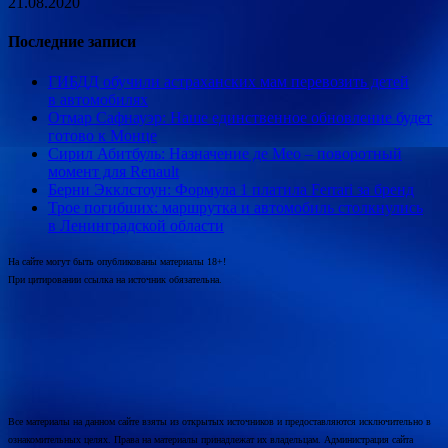
21.08.2020
Последние записи
ГИБДД обучили астраханских мам перевозить детей
в автомобилях
Отмар Сафнауэр: Наше единственное обновление будет
готово к Монце
Сирил Абитбуль: Назначение де Мео – поворотный
момент для Renault
Берни Экклстоун: Формула 1 платила Ferrari за бренд
Трое погибших: маршрутка и автомобиль столкнулись
в Ленинградской области
На сайте могут быть опубликованы материалы 18+!
При цитировании ссылка на источник обязательна.
Все материалы на данном сайте взяты из открытых источников и предоставляются исключительно в
ознакомительных целях. Права на материалы принадлежат их владельцам. Администрация сайта