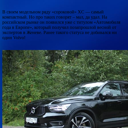
В своем модельном ряду «сороковой» XC — самый
компактный. Но про таких говорят – мал, да удал. На
российском рынке он появился уже с титулом «Автомобиля
года в Европе», который получил позапрошлой весной от
экспертов в Женеве. Ранее такого статуса не добивался ни
один Volvo!