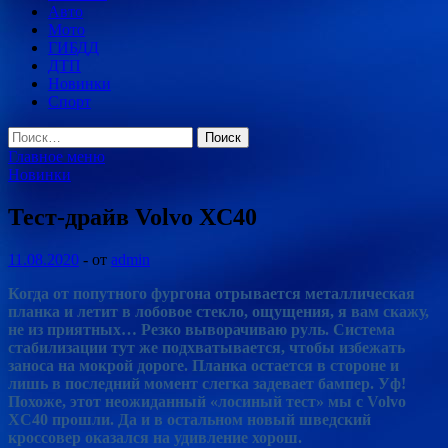
Авто
Мото
ГИБДД
ДТП
Новинки
Спорт
Найти:
Главное меню
Новинки
Тест-драйв Volvo XC40
11.08.2020
-
от
admin
Когда от попутного фургона отрывается металлическая
планка и летит в лобовое стекло, ощущения, я вам скажу,
не из приятных… Резко выворачиваю руль. Система
стабилизации тут же подхватывается, чтобы избежать
заноса на мокрой дороге. Планка остается в стороне и
лишь в
последний момент слегка задевает бампер. Уф!
Похоже, этот неожиданный «лосиный тест» мы с Volvo
XC40 прошли. Да и в остальном новый шведский
кроссовер оказался на удивление хорош.