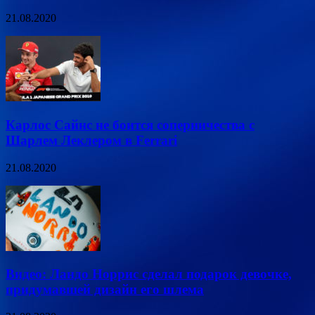
21.08.2020
Карлос Сайнс не боится соперничества с
Шарлем Леклером в Ferrari
21.08.2020
Видео: Ландо Норрис сделал подарок девочке,
придумавшей дизайн его шлема