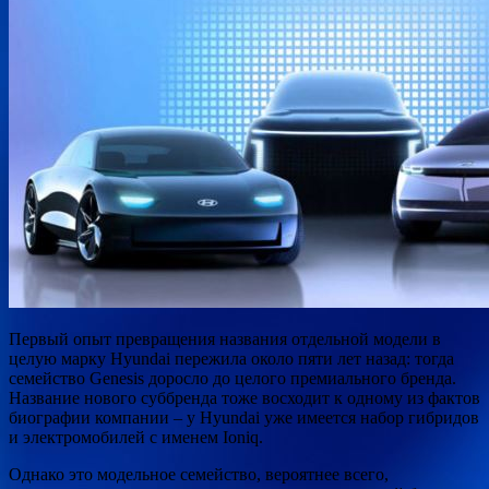
Первый опыт превращения названия отдельной модели в
целую марку Hyundai пережила около пяти лет назад: тогда
семейство Genesis доросло до целого премиального бренда.
Название нового суббренда тоже восходит к одному из фактов
биографии компании – у Hyundai уже имеется набор
гибридов
и электромобилей с именем Ioniq.
Однако это модельное семейство, вероятнее всего,