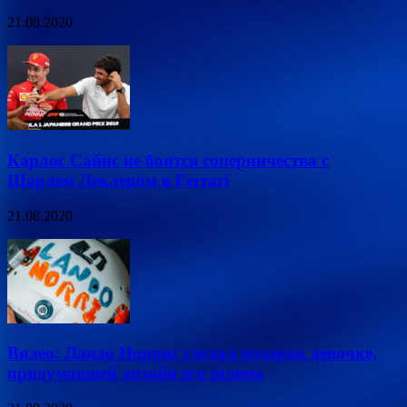
21.08.2020
Карлос Сайнс не боится соперничества с
Шарлем Леклером в Ferrari
21.08.2020
Видео: Ландо Норрис сделал подарок девочке,
придумавшей дизайн его шлема