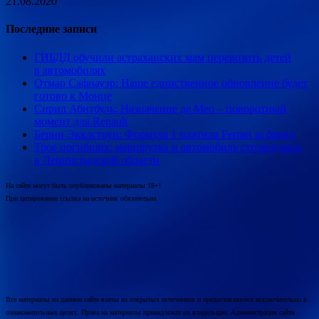
21.08.2020
Последние записи
ГИБДД обучили астраханских мам перевозить детей
в автомобилях
Отмар Сафнауэр: Наше единственное обновление будет
готово к Монце
Сирил Абитбуль: Назначение де Мео – поворотный
момент для Renault
Берни Экклстоун: Формула 1 платила Ferrari за бренд
Трое погибших: маршрутка и автомобиль столкнулись
в Ленинградской области
На сайте могут быть опубликованы материалы 18+!
При цитировании ссылка на источник обязательна.
Все материалы на данном сайте взяты из открытых источников и предоставляются исключительно в
ознакомительных целях. Права на материалы принадлежат их владельцам. Администрация сайта