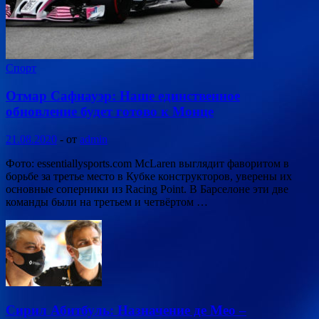
Спорт
Отмар Сафнауэр: Наше единственное
обновление будет готово к Монце
21.08.2020
-
от
admin
Фото: essentiallysports.com McLaren выглядит фаворитом в
борьбе за третье место в Кубке конструкторов, уверены их
основные соперники из Racing Point. В Барселоне эти две
команды были на третьем и четвёртом …
Сирил Абитбуль: Назначение де Мео –