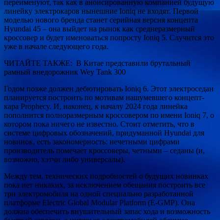
переименуют, так как в анонсированную компанией будущую
линейку электрокаров нынешние Ioniq не входят. Первой
моделью нового бренда станет серийная версия концепта
Hyundai 45 – она выйдет на рынок как среднеразмерный
кроссовер и будет именоваться попросту Ioniq 5. Случится это
уже в начале следующего года.
ЧИТАЙТЕ ТАКЖЕ: В Китае представили брутальный
рамный внедорожник Wey Tank 300
Годом позже должен дебютировать Ioniq 6. Этот электроседан
планируется построить по мотивам нашумевшего концепт-
кара Prophecy. И, наконец, к началу 2024 года линейка
пополнится полноразмерным кроссовером по имени Ioniq 7, о
котором пока ничего не известно. Стоит отметить, что в
системе цифровых обозначений, придуманной Hyundai для
новинок, есть закономерность: нечетными цифрами
производитель помечает кроссоверы, четными – седаны (и,
возможно, хэтчи либо универсалы).
Между тем, технических подробностей о будущих новинках
пока нет никаких, за исключением обещания построить все
три электромобиля на одной специально разработанной
платформе Electric Global Modular Platform (E-GMP). Она
должна обеспечить внушительный запас хода и возможность