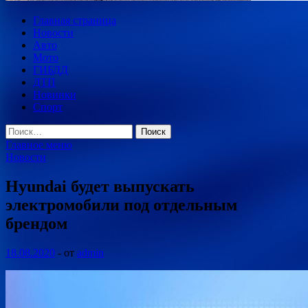
Главная страница
Новости
Авто
Мото
ГИБДД
ДТП
Новинки
Спорт
Найти:
Главное меню
Новости
Hyundai будет выпускать
электромобили под отдельным
брендом
18.08.2020
-
от
admin