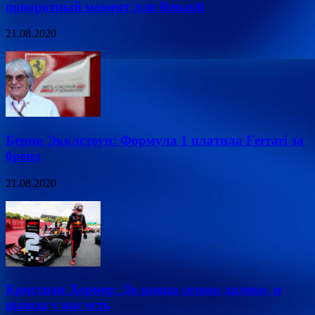
поворотный момент для Renault
21.08.2020
Берни Экклстоун: Формула 1 платила Ferrari за
бренд
21.08.2020
Кристиан Хорнер: До конца сезона далеко, и
шансы у нас есть