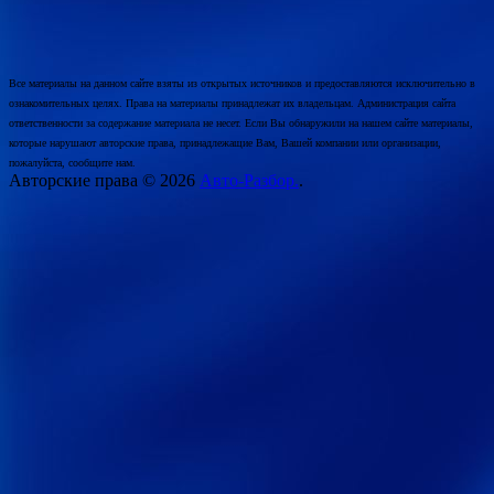
Все материалы на данном сайте взяты из открытых источников и предоставляются исключительно в
ознакомительных целях. Права на материалы принадлежат их владельцам. Администрация сайта
ответственности за содержание материала не несет. Если Вы обнаружили на нашем сайте материалы,
которые нарушают авторские права, принадлежащие Вам, Вашей компании или организации,
пожалуйста, сообщите нам.
Авторские права © 2026
Авто-Разбор.
.