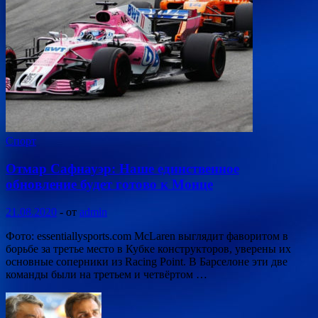
Спорт
Отмар Сафнауэр: Наше единственное
обновление будет готово к Монце
21.08.2020
-
от
admin
Фото: essentiallysports.com McLaren выглядит фаворитом в
борьбе за третье место в Кубке конструкторов, уверены их
основные соперники из Racing Point. В Барселоне эти две
команды были на третьем и четвёртом …