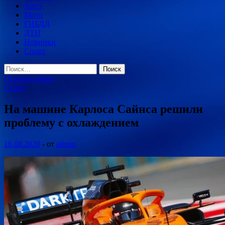
Авто
Мото
ГИБДД
ДТП
Новинки
Спорт
Найти:
Главное меню
Спорт
На машине Карлоса Сайнса решили
проблему с охлаждением
16.08.2020
-
от
admin