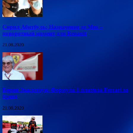
Сирил Абитбуль: Назначение де Мео –
поворотный момент для Renault
21.08.2020
Берни Экклстоун: Формула 1 платила Ferrari за
бренд
21.08.2020