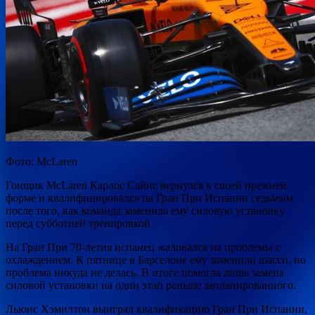
Фото: McLaren
Гонщик McLaren К
арлос Сайнс вернулся к своей прежней
форме и квалифицировался на Гран При Испании седьмым
после того, как команда заменила ему силовую установку
перед субботней тренировкой.
На Гран При 70-летия испанец жаловался на проблемы с
охлаждением. К пятнице в Барселоне ему заменили шасси, но
проблема никуда не делась. В итоге помогла лишь замена
силовой установки на один этап раньше запланированного.
Льюис Хэмилтон выиграл квалификацию Гран При Испании,