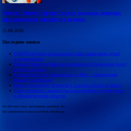
Видео: Ландо Норрис сделал подарок девочке,
придумавшей дизайн его шлема
21.08.2020
Последние записи
ГИБДД обучили астраханских мам перевозить детей
в автомобилях
Отмар Сафнауэр: Наше единственное обновление будет
готово к Монце
Сирил Абитбуль: Назначение де Мео – поворотный
момент для Renault
Берни Экклстоун: Формула 1 платила Ferrari за бренд
Трое погибших: маршрутка и автомобиль столкнулись
в Ленинградской области
На сайте могут быть опубликованы материалы 18+!
При цитировании ссылка на источник обязательна.