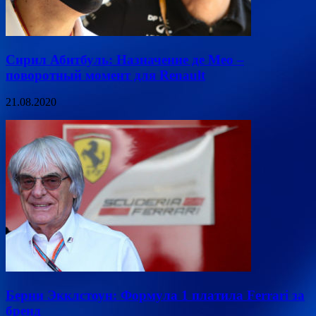
Сирил Абитбуль: Назначение де Мео –
поворотный момент для Renault
21.08.2020
Берни Экклстоун: Формула 1 платила Ferrari за
бренд