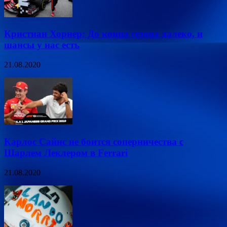
Кристиан Хорнер: До конца сезона далеко, и
шансы у нас есть
21.08.2020
Карлос Сайнс не боится соперничества с
Шарлем Леклером в Ferrari
21.08.2020