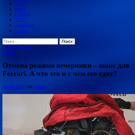
Авто
Мото
ГИБДД
ДТП
Новинки
Спорт
Найти:
Главное меню
Спорт
Отмена режима вечеринки – шанс для
Ferrari. А что это и с чем его едят?
18.08.2020
-
от
admin