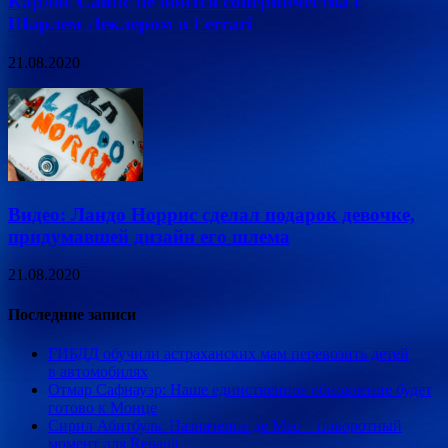
Карлос Сайнс не боится соперничества с
Шарлем Леклером в Ferrari
21.08.2020
Видео: Ландо Норрис сделал подарок девочке,
придумавшей дизайн его шлема
21.08.2020
Последние записи
ГИБДД обучили астраханских мам перевозить детей
в автомобилях
Отмар Сафнауэр: Наше единственное обновление будет
готово к Монце
Сирил Абитбуль: Назначение де Мео – поворотный
момент для Renault