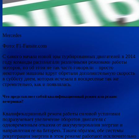
Mercedes
Фото: F1-Fansite.com
С самого начала новой эры турбированных двигателей в 2014
году команды располагали различными режимами работы
моторов, но об этом не так часто говорили – просто
некоторые машины вдруг обретали дополнительную скорость
в субботу днем, которая исчезала в воскресенье так же
стремительно, как и появлялась.
Что представляет собой квалификационный режим или режим
вечеринки?
Квалификационный режим работы силовой установки
подразумевает увеличение оборотов двигателя с
одновременным отказом от аккумулирования энергии и
направления ее на батарею. Таким образом, обе системы
рекуперации энергии в этом режиме работают исключительно