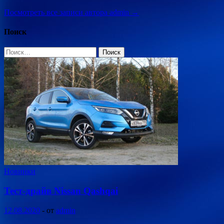
Посмотреть все записи автора admin →
Поиск
Найти:
Новинки
Тест-драйв Nissan Qashqai
12.08.2020
-
от
admin