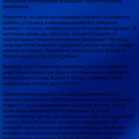
законности используемых командами технологий более
прозрачным.
Разумеется, эта директива напрямую повлияет на мощность
силовых установок в квалификационном и гоночном
режимах – по сути, мотористам просто «подрезают крылья». В
настоящее время, как считается, больше остальных от
использования «режима вечеринки» выигрывает Mercedes,
тогда как Ferrari играется с режимами работы мотора гораздо
меньше остальных. Оставшиеся производители Renault и
Honda находятся где-то посередине.
Введение этой технической директивы должно позволить
значительно снизить расходы на исследования и разработку
мотористам из Honda, Renault и Ferrari, и именно в этом
направлении сегодня двигается FIA.
Однако вполне вероятно, что такие ограничения могут
серьезно сказаться на и без того малом количестве обгонов в
Формуле 1 из-за выравнивания мощности моторов между
двумя борющимися на трассе машинами. В новой
турбированной эре мы уже привыкли к тому, что атакующий
гонщик зачастую сначала вынуждает защищающегося
истощить свою батарею при обороне позиции, после чего
включает обгонный режим работы двигателя и проходит
беззащитного оппонента. Больше мы такого можем не