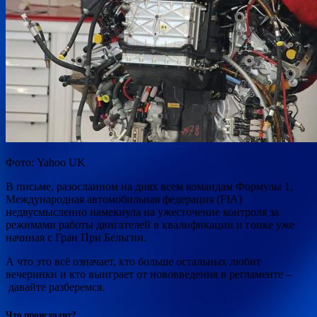
Фото: Yahoo UK
В письме, разосланном на днях всем командам Формулы 1,
Международная автомобильная федерация (FIA)
недвусмысленно намекнула на ужесточение контроля за
режимами работы двигателей в квалификации и гонке уже
начиная с Гран При Бельгии.
А что это всё означает, кто
больше остальных любит
вечеринки и кто выиграет от нововведения в регламенте –
давайте разберемся.
Что происходит?