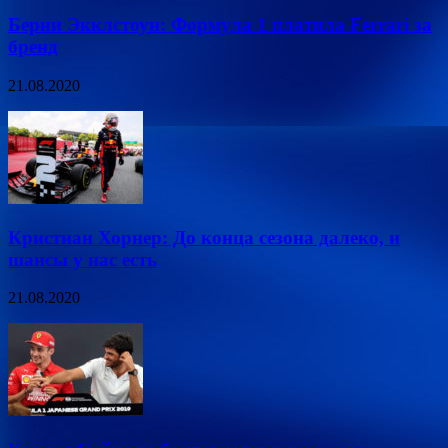
Берни Экклстоун: Формула 1 платила Ferrari за
бренд
21.08.2020
Кристиан Хорнер: До конца сезона далеко, и
шансы у нас есть
21.08.2020