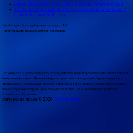
Берни Экклстоун: Формула 1 платила Ferrari за бренд
Трое погибших: маршрутка и автомобиль столкнулись
в Ленинградской области
На сайте могут быть опубликованы материалы 18+!
При цитировании ссылка на источник обязательна.
Все материалы на данном сайте взяты из открытых источников и предоставляются исключительно в
ознакомительных целях. Права на материалы принадлежат их владельцам. Администрация сайта
ответственности за содержание материала не несет. Если Вы обнаружили на нашем сайте материалы,
которые нарушают авторские права, принадлежащие Вам, Вашей компании или организации,
пожалуйста, сообщите нам.
Авторские права © 2026
Авто-Разбор.
.