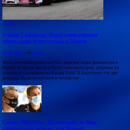
Спорт
Отмар Сафнауэр: Наше единственное
обновление будет готово к Монце
21.08.2020
-
от
admin
Фото: essentiallysports.com McLaren выглядит фаворитом в
борьбе за третье место в Кубке конструкторов, уверены их
основные соперники из Racing Point. В Барселоне эти две
команды были на третьем и четвёртом …
Сирил Абитбуль: Назначение де Мео –
поворотный момент для Renault