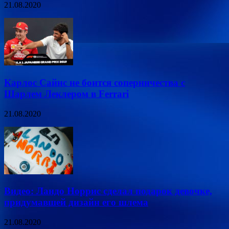
21.08.2020
Карлос Сайнс не боится соперничества с
Шарлем Леклером в Ferrari
21.08.2020
Видео: Ландо Норрис сделал подарок девочке,
придумавшей дизайн его шлема
21.08.2020