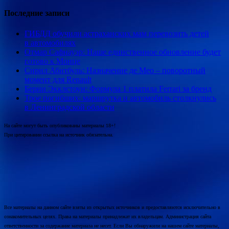
Последние записи
ГИБДД обучили астраханских мам перевозить детей
в автомобилях
Отмар Сафнауэр: Наше единственное обновление будет
готово к Монце
Сирил Абитбуль: Назначение де Мео – поворотный
момент для Renault
Берни Экклстоун: Формула 1 платила Ferrari за бренд
Трое погибших: маршрутка и автомобиль столкнулись
в Ленинградской области
На сайте могут быть опубликованы материалы 18+!
При цитировании ссылка на источник обязательна.
Все материалы на данном сайте взяты из открытых источников и предоставляются исключительно в
ознакомительных целях. Права на материалы принадлежат их владельцам. Администрация сайта
ответственности за содержание материала не несет. Если Вы обнаружили на нашем сайте материалы,