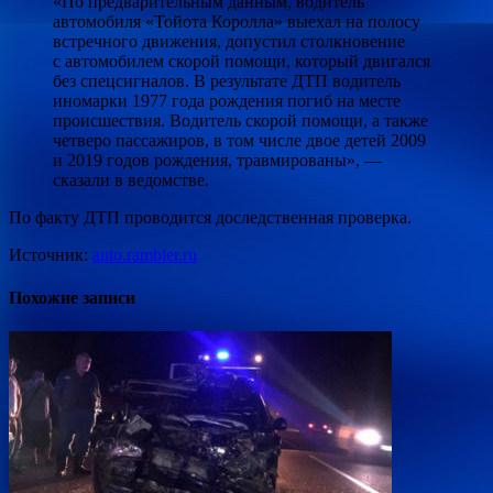
«По предварительным данным, водитель
автомобиля «Тойота Королла»
выехал на полосу
встречного движения, допустил столкновение
с автомобилем скорой помощи, который двигался
без спецсигналов. В результате ДТП водитель
иномарки 1977 года рождения погиб на месте
происшествия. Водитель скорой помощи, а также
четверо пассажиров, в том числе двое детей 2009
и 2019 годов рождения, травмированы», —
сказали в ведомстве.
По факту ДТП проводится доследственная проверка.
Источник:
auto.rambler.ru
Похожие записи