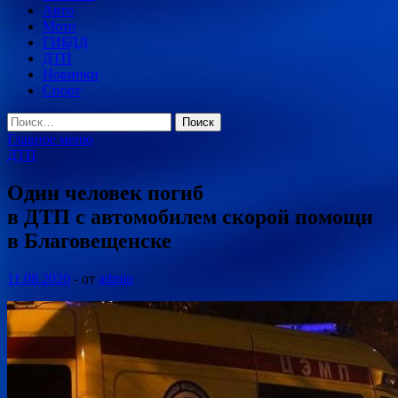
Авто
Мото
ГИБДД
ДТП
Новинки
Спорт
Найти:
Главное меню
ДТП
Один человек погиб
в ДТП с автомобилем скорой помощи
в Благовещенске
11.08.2020
-
от
admin