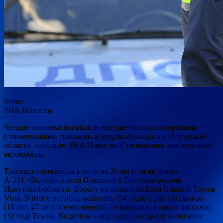
Фото:
РИА Новости
Четыре человека погибли и ещё две госпитализированы
с тяжелейшими травмами в результате аварии в Иркутской
области, сообщает РИА Новости. Столкнулись два легковых
автомобиля.
Трагедия произошла в ночь на 20 августа на трассе
А-331 «Вилюй» у села
Покосное в Братском районе
Иркутской области. Дорогу не поделили Lada Granta и Toyota
Vista. В итоге погибли водитель (54 года) и два пассажира
(18 лет, 47 лет) отечественной легковушки, а также пассажир
(31 год) Toyota. Водитель и еще один пассажир японского