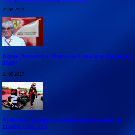
21.08.2020
Берни Экклстоун: Формула 1 платила Ferrari за
бренд
21.08.2020
Кристиан Хорнер: До конца сезона далеко, и
шансы у нас есть