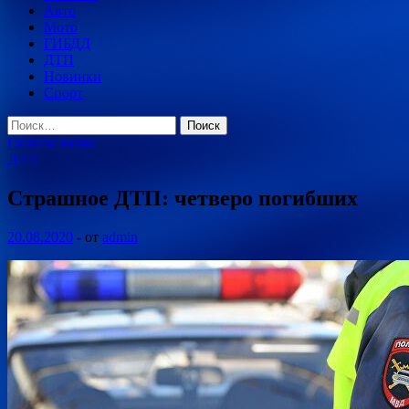
Авто
Мото
ГИБДД
ДТП
Новинки
Спорт
Найти:
Главное меню
ДТП
Страшное ДТП: четверо погибших
20.08.2020
-
от
admin