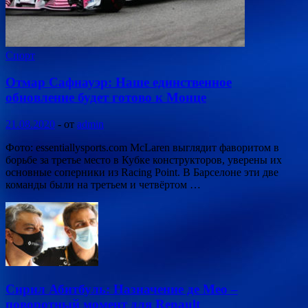
Спорт
Отмар Сафнауэр: Наше единственное
обновление будет готово к Монце
21.08.2020
-
от
admin
Фото: essentiallysports.com McLaren выглядит фаворитом в
борьбе за третье место в Кубке конструкторов, уверены их
основные соперники из Racing Point. В Барселоне эти две
команды были на третьем и четвёртом …
Сирил Абитбуль: Назначение де Мео –
поворотный момент для Renault