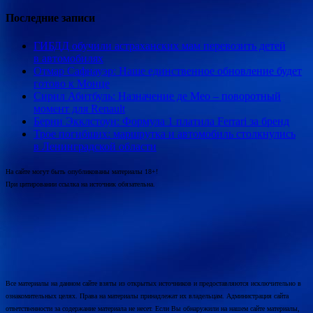
Последние записи
ГИБДД обучили астраханских мам перевозить детей
в автомобилях
Отмар Сафнауэр: Наше единственное обновление будет
готово к Монце
Сирил Абитбуль: Назначение де Мео – поворотный
момент для Renault
Берни Экклстоун: Формула 1 платила Ferrari за бренд
Трое погибших: маршрутка и автомобиль столкнулись
в Ленинградской области
На сайте могут быть опубликованы материалы 18+!
При цитировании ссылка на источник обязательна.
Все материалы на данном сайте взяты из открытых источников и предоставляются исключительно в
ознакомительных целях. Права на материалы принадлежат их владельцам. Администрация сайта
ответственности за содержание материала не несет. Если Вы обнаружили на нашем сайте материалы,