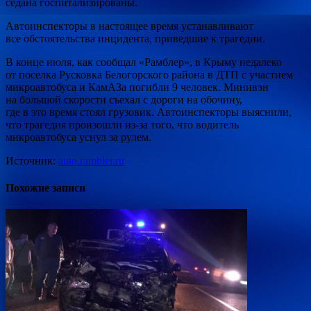
седана госпитализированы.
Автоинспекторы в настоящее время устанавливают
все обстоятельства инцидента, приведшие к трагедии.
В конце июля, как сообщал «Рамблер», в Крыму недалеко
от поселка Русковка Белогорского района в ДТП с участием
микроавтобуса и КамАЗа погибли 9 человек. Минивэн
на большой скорости съехал с дороги на обочину,
где в это время стоял грузовик. Автоинспекторы выяснили,
что трагедия произошли из-за того, что водитель
микроавтобуса уснул за рулем.
Источник:
auto.rambler.ru
Похожие записи