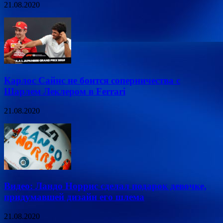
21.08.2020
Карлос Сайнс не боится соперничества с
Шарлем Леклером в Ferrari
21.08.2020
Видео: Ландо Норрис сделал подарок девочке,
придумавшей дизайн его шлема
21.08.2020