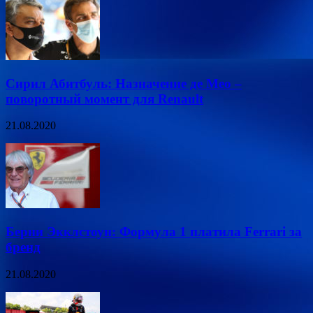
Сирил Абитбуль: Назначение де Мео –
поворотный момент для Renault
21.08.2020
Берни Экклстоун: Формула 1 платила Ferrari за
бренд
21.08.2020