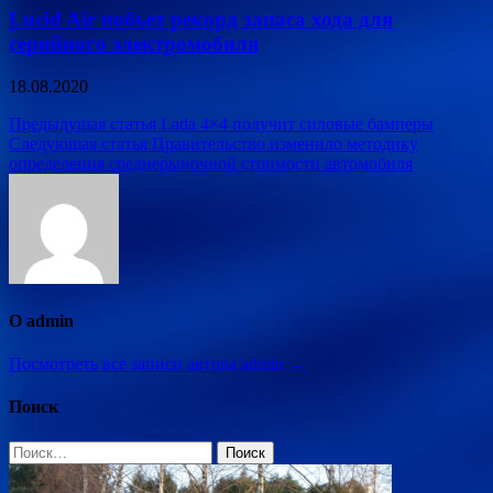
Lucid Air побьет рекорд запаса хода для
серийного электромобиля
18.08.2020
Навигация
Предыдущая статья
Lada 4×4 получит силовые бамперы
Следующая статья
Правительство изменило методику
по
определения среднерыночной стоимости автомобиля
записям
О admin
Посмотреть все записи автора admin →
Поиск
Найти: