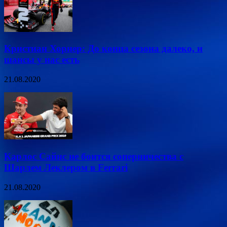
Кристиан Хорнер: До конца сезона далеко, и
шансы у нас есть
21.08.2020
Карлос Сайнс не боится соперничества с
Шарлем Леклером в Ferrari
21.08.2020