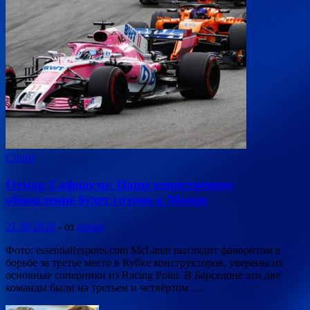
Спорт
Отмар Сафнауэр: Наше единственное
обновление будет готово к Монце
21.08.2020
-
от
admin
Фото: essentiallysports.com McLaren выглядит фаворитом в
борьбе за третье место в Кубке конструкторов, уверены их
основные соперники из Racing Point. В Барселоне эти две
команды были на третьем и четвёртом …