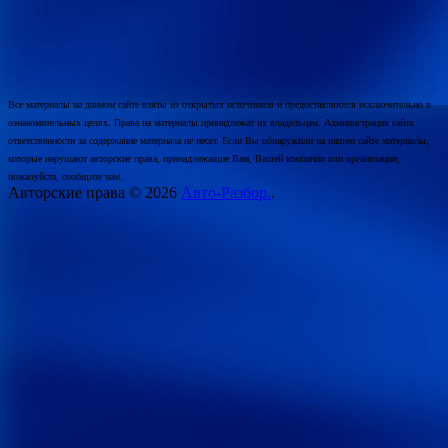
Все материалы на данном сайте взяты из открытых источников и предоставляются исключительно в
ознакомительных целях. Права на материалы принадлежат их владельцам. Администрация сайта
ответственности за содержание материала не несет. Если Вы обнаружили на нашем сайте материалы,
которые нарушают авторские права, принадлежащие Вам, Вашей компании или организации,
пожалуйста, сообщите нам.
Авторские права © 2026
Авто-Разбор.
.