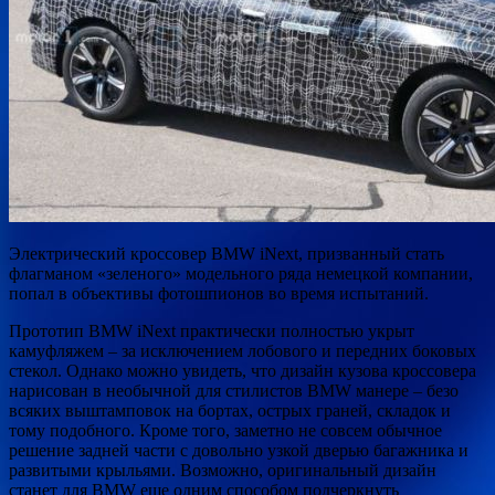
Электрический кроссовер BMW iNext, призванный стать
флагманом «зеленого» модельного ряда немецкой компании,
попал в объективы фотошпионов во время испытаний.
Прототип BMW iNext практически полностью укрыт
камуфляжем – за исключением лобового и передних боковых
стекол.
Однако можно увидеть, что дизайн кузова кроссовера
нарисован в необычной для стилистов BMW манере – безо
всяких выштамповок на бортах, острых граней, складок и
тому подобного. Кроме того, заметно не совсем обычное
решение задней части с довольно узкой дверью багажника и
развитыми крыльями. Возможно, оригинальный дизайн
станет для BMW еще одним способом подчеркнуть