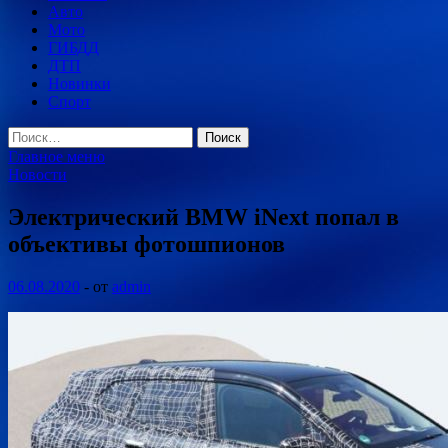
Авто
Мото
ГИБДД
ДТП
Новинки
Спорт
Найти:
Главное меню
Новости
Электрический BMW iNext попал в
объективы фотошпионов
06.08.2020
-
от
admin