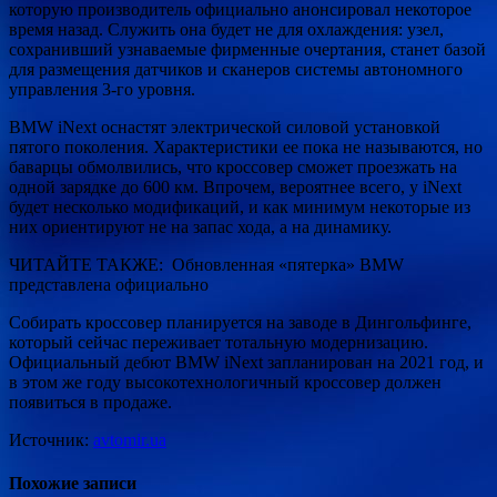
которую производитель официально анонсировал некоторое
время назад. Служить она будет не для охлаждения: узел,
сохранивший узнаваемые фирменные очертания, станет базой
для размещения датчиков и сканеров системы автономного
управления 3-го уровня.
BMW iNext оснастят электрической силовой установкой
пятого поколения. Характеристики ее пока не называются, но
баварцы обмолвились, что кроссовер сможет проезжать на
одной зарядке до 600 км. Впрочем, вероятнее всего, у iNext
будет несколько модификаций, и как минимум некоторые из
них ориентируют не на запас хода, а на динамику.
ЧИТАЙТЕ ТАКЖЕ: Обновленная «пятерка» BMW
представлена официально
Собирать кроссовер планируется на заводе в Дингольфинге,
который сейчас переживает тотальную модернизацию.
Официальный дебют BMW iNext запланирован на 2021 год, и
в этом же году высокотехнологичный кроссовер должен
появиться в продаже.
Источник:
avtomir.ua
Похожие записи